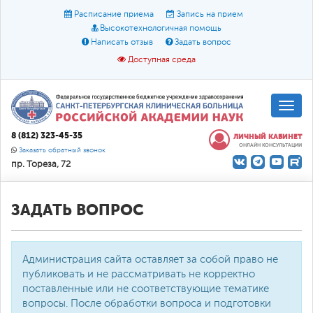
Расписание приема
Запись на прием
Высокотехнологичная помощь
Написать отзыв
Задать вопрос
Доступная среда
A
A
Размер шрифта:
A
8 (812) 323-45-35
ЛИЧНЫЙ КАБИНЕТ
ОНЛАЙН КОНСУЛЬТАЦИИ
Цвет:
A
A
A
Заказать обратный звонок
пр. Тореза, 72
Текст:
Кириллица
Брайль
Звук
О доступной среде
ЗАДАТЬ ВОПРОС
Администрация сайта оставляет за собой право не
публиковать и не рассматривать не корректно
поставленные или не соответствующие тематике
вопросы. После обработки вопроса и подготовки