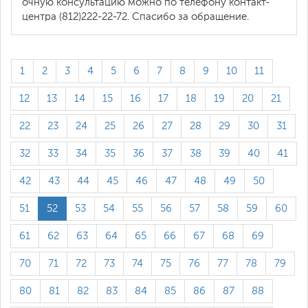
очную консультацию можно по телефону контакт-
центра (812)222-22-72. Спасибо за обращение.
1
2
3
4
5
6
7
8
9
10
11
12
13
14
15
16
17
18
19
20
21
22
23
24
25
26
27
28
29
30
31
32
33
34
35
36
37
38
39
40
41
42
43
44
45
46
47
48
49
50
51
52
53
54
55
56
57
58
59
60
61
62
63
64
65
66
67
68
69
70
71
72
73
74
75
76
77
78
79
80
81
82
83
84
85
86
87
88