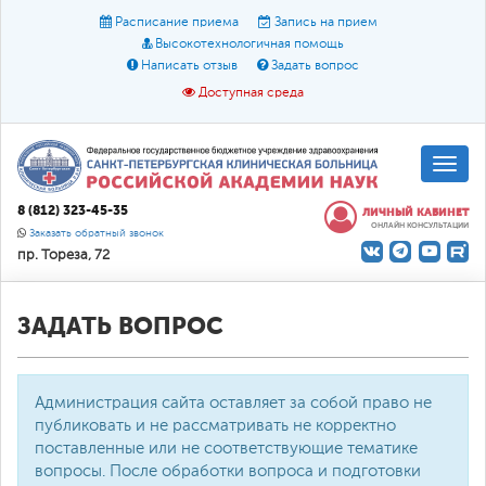
Расписание приема
Запись на прием
Высокотехнологичная помощь
Написать отзыв
Задать вопрос
Доступная среда
A
A
Размер шрифта:
A
8 (812) 323-45-35
ЛИЧНЫЙ КАБИНЕТ
ОНЛАЙН КОНСУЛЬТАЦИИ
Цвет:
A
A
A
Заказать обратный звонок
пр. Тореза, 72
Текст:
Кириллица
Брайль
Звук
О доступной среде
ЗАДАТЬ ВОПРОС
Администрация сайта оставляет за собой право не
публиковать и не рассматривать не корректно
поставленные или не соответствующие тематике
вопросы. После обработки вопроса и подготовки