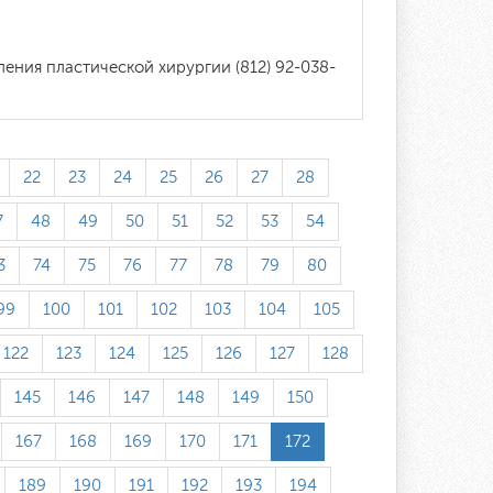
ления пластической хирургии (812) 92-038-
22
23
24
25
26
27
28
7
48
49
50
51
52
53
54
3
74
75
76
77
78
79
80
99
100
101
102
103
104
105
122
123
124
125
126
127
128
145
146
147
148
149
150
167
168
169
170
171
172
189
190
191
192
193
194