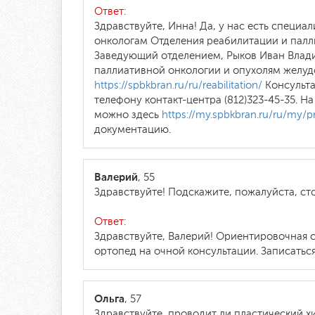
Ответ:
Здравствуйте, Инна! Да, у нас есть специ
онкологам Отделения реабилитации и палли
Заведующий отделением, Рыков Иван Влади
паллиативной онкологии и опухолям желуд
https://spbkbran.ru/ru/reabilitation/
Консульта
телефону контакт-центра (812)323-45-35. 
можно здесь
https://my.spbkbran.ru/ru/my/pr
документацию.
Валерий
, 55
Здравствуйте! Подскажите, пожалуйста, ст
Ответ:
Здравствуйте, Валерий! Ориентировочная с
ортопед на очной консультации. Записаться
Ольга
, 57
Здравствуйте, проводит ли пластический х