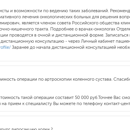
алисты и возможности по ведению таких заболеваний. Рекомен
ативного лечения онкологических больных для решения вопро
мирович, является членом совета Российского общества клин
очно-кишечного тракта. Подробнее о врачах-онкологах Отдел
ции проводятся в очной и дистанционной форме. Записаться
На дистанционную консультацию - через Личный кабинет пацие
ofile/
Заранее до начала дистанционной консультацией необ
оимость операции по артроскопии коленного сустава. Спасиб
тоимость такой операции составит 50 000 руб.Точнее Вас см
 на прием к специалисту Вы можете по телефону контакт-центр
ирург липосакцию холки ?