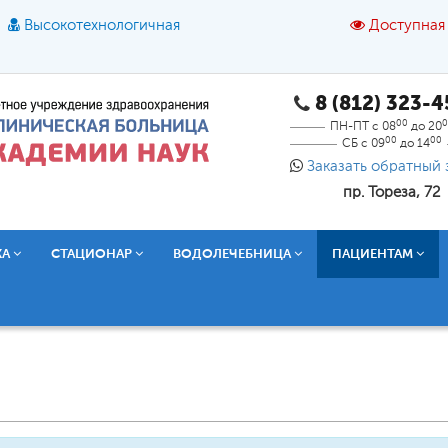
Высокотехнологичная
Доступная
8 (812) 323-
A
A
азмер шрифта:
A
Цвет:
A
A
A
00
0
ПН-ПТ с 08
до 20
00
00
СБ с 09
до 14
Текст:
Кириллица
Брайль
Звук
Заказать обратный 
пр. Тореза, 72
О доступной среде
КА
СТАЦИОНАР
ВОДОЛЕЧЕБНИЦА
ПАЦИЕНТАМ