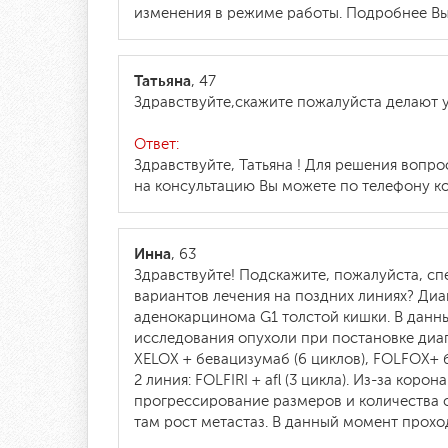
изменения в режиме работы. Подробнее Вы 
Татьяна
, 47
Здравствуйте,скажите пожалуйста делают 
Ответ:
Здравствуйте, Татьяна ! Для решения вопр
на консультацию Вы можете по телефону кон
Инна
, 63
Здравствуйте! Подскажите, пожалуйста, сп
вариантов лечения на поздних линиях? Диа
аденокарцинома G1 толстой кишки. В данный
исследования опухоли при постановке диаг
XELOX + бевацизумаб (6 циклов), FOLFOX+ б
2 линия: FOLFIRI + afl (3 цикла). Из-за ко
прогрессирование размеров и количества оч
там рост метастаз. В данный момент прохо