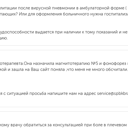
илитации после вирусной пневмонии в амбулаторной форме (
отающих? Или для оформления больничного нужна госпитализ
рудоспособности выдается при наличии к тому показаний и не
цию.
отерапевта.Она назначила магнитотерапию №5 и фонофорез н
ой и зашла на Ваш сайт поняла ,что меня не много обсчитали
ся с ситуацией просьба напишите нам на адрес service@spbkb
кому врачу обратиться за консультацией при боле в плечевом