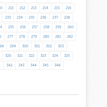
10
211
212
213
214
215
216
233
234
235
236
237
238
54
255
256
257
258
259
260
6
277
278
279
280
281
282
98
299
300
301
302
303
320
321
322
323
324
325
1
342
343
344
345
346