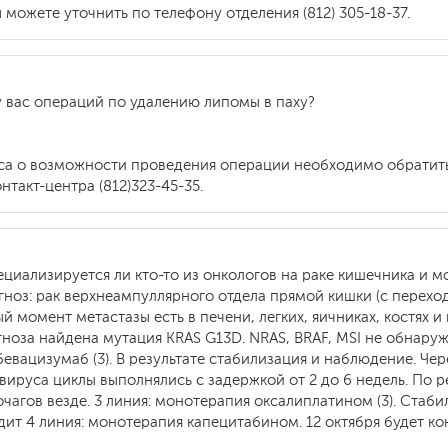
можете уточнить по телефону отделения (812) 305-18-37.
у вас операций по удалению липомы в паху?
оса о возможности проведения операции необходимо обратитьс
такт-центра (812)323-45-35.
ециализируется ли кто-то из онкологов на раке кишечника и м
гноз: рак верхнеампуллярного отдела прямой кишки (с перехо
 момент метастазы есть в печени, легких, яичниках, костях и
ноза найдена мутация KRAS G13D. NRAS, BRAF, MSI не обнаруж
евацизумаб (3). В результате стабилизация и наблюдение. Чер
ронавируса циклы выполнялись с задержкой от 2 до 6 недель. П
агов везде. 3 линия: монотерапия оксалиплатином (3). Стабил
дит 4 линия: монотерапия капецитабином. 12 октября будет ко