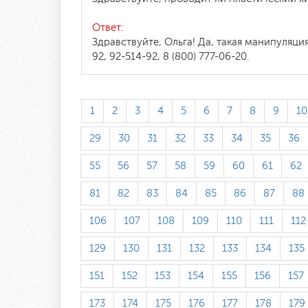
Ответ:
Здравствуйте, Ольга! Да, такая манипуляци
92, 92-514-92, 8 (800) 777-06-20.
1
2
3
4
5
6
7
8
9
10
29
30
31
32
33
34
35
36
55
56
57
58
59
60
61
62
81
82
83
84
85
86
87
88
106
107
108
109
110
111
112
129
130
131
132
133
134
135
151
152
153
154
155
156
157
173
174
175
176
177
178
179