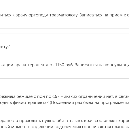
иться к врачу ортопеду-травматологу. Записаться на прием к
евту?
ьтации врача-терапевта от 1150 руб. Записаться на консульт
режнем режиме с пон по сб? Никаких ограничений нет, в связ
дить физиотерапевта? (Последний раз была на программе пар
терапевта проходить нужно обязательно, врач составляет ко
нный момент в отделении водолечения оканчиваются плановые