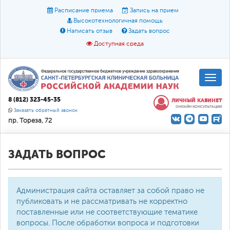
Расписание приема
Запись на прием
Высокотехнологичная помощь
Написать отзыв
Задать вопрос
Доступная среда
A
A
Размер шрифта:
A
8 (812) 323-45-35
ЛИЧНЫЙ КАБИНЕТ
ОНЛАЙН КОНСУЛЬТАЦИИ
Цвет:
A
A
A
Заказать обратный звонок
пр. Тореза, 72
Текст:
Кириллица
Брайль
Звук
О доступной среде
ЗАДАТЬ ВОПРОС
Администрация сайта оставляет за собой право не
публиковать и не рассматривать не корректно
поставленные или не соответствующие тематике
вопросы. После обработки вопроса и подготовки