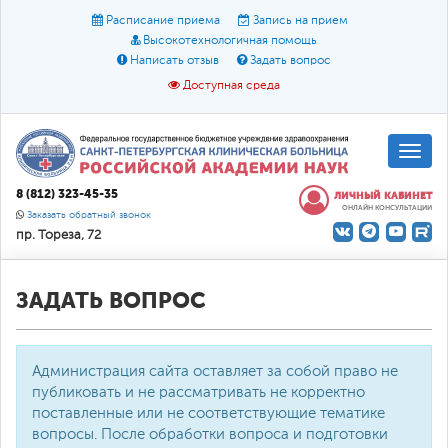
Расписание приема
Запись на прием
Высокотехнологичная помощь
Написать отзыв
Задать вопрос
Доступная среда
A
A
Размер шрифта:
A
8 (812) 323-45-35
ЛИЧНЫЙ КАБИНЕТ
ОНЛАЙН КОНСУЛЬТАЦИИ
Цвет:
A
A
A
Заказать обратный звонок
пр. Тореза, 72
Текст:
Кириллица
Брайль
Звук
О доступной среде
ЗАДАТЬ ВОПРОС
Администрация сайта оставляет за собой право не
публиковать и не рассматривать не корректно
поставленные или не соответствующие тематике
вопросы. После обработки вопроса и подготовки