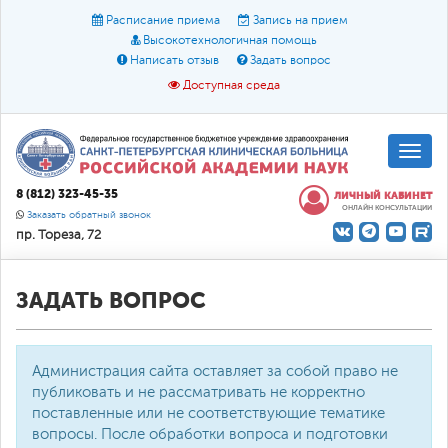
Расписание приема
Запись на прием
Высокотехнологичная помощь
Написать отзыв
Задать вопрос
Доступная среда
A
A
Размер шрифта:
A
8 (812) 323-45-35
ЛИЧНЫЙ КАБИНЕТ
ОНЛАЙН КОНСУЛЬТАЦИИ
Цвет:
A
A
A
Заказать обратный звонок
пр. Тореза, 72
Текст:
Кириллица
Брайль
Звук
О доступной среде
ЗАДАТЬ ВОПРОС
Администрация сайта оставляет за собой право не
публиковать и не рассматривать не корректно
поставленные или не соответствующие тематике
вопросы. После обработки вопроса и подготовки