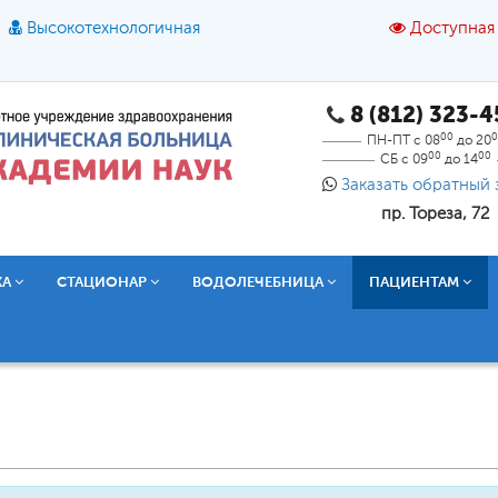
Высокотехнологичная
Доступная
8 (812) 323-
A
A
азмер шрифта:
A
Цвет:
A
A
A
00
0
ПН-ПТ с 08
до 20
00
00
СБ с 09
до 14
Текст:
Кириллица
Брайль
Звук
Заказать обратный 
пр. Тореза, 72
О доступной среде
КА
СТАЦИОНАР
ВОДОЛЕЧЕБНИЦА
ПАЦИЕНТАМ