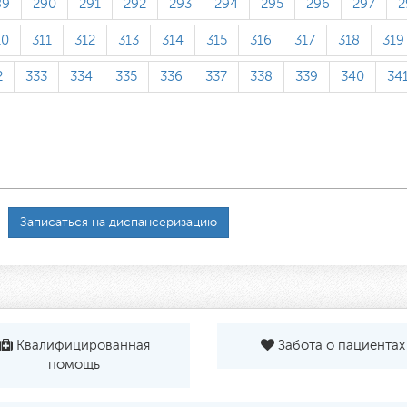
89
290
291
292
293
294
295
296
297
2
10
311
312
313
314
315
316
317
318
319
2
333
334
335
336
337
338
339
340
34
Записаться на диспансеризацию
Квалифицированная
Забота о пациентах
помощь