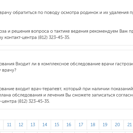
у врачу обратиться по поводу осмотра родинок и их удаления
ноза и решения вопроса о тактике ведения рекомендуем Вам п
 контакт-центра (812) 323-45-35.
ования Входит ли в комплексное обследование врачи гастроэн
у врачу?
ование входит врач-терапевт, который при наличии показани
плана обследования и лечения Вы сможете записаться согласн
центра (812) 323-45-35.
11
12
13
14
15
16
17
18
19
20
21