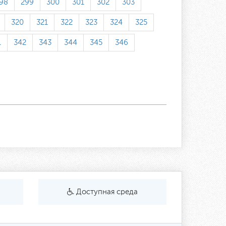
98
299
300
301
302
303
320
321
322
323
324
325
1
342
343
344
345
346
Доступная среда