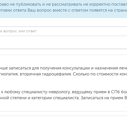
раво не публиковать и не рассматривать не корректно поста
товки ответа Ваш вопрос вместе с ответом появятся на стран
учше записаться для получения консультации и назначения леч
гиопатия, вторичная гидроцефалия. Сколько по стоимости кон
я к любому специалисту-неврологу, ведущему прием в СПб бо
учной степени и категории специалиста. Записаться на прием 