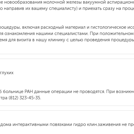
е новообразования молочной железы вакуумной аспирационно
о направив их вашему специалисту) и приехать сразу на проц
оцедуры, включая расходный материал и гистологическое исс
для ознакомления нашими специалистами. При положительно
емя для визита в нашу клинику с целью проведения процедур
глухих
б больнице РАН данные операции не проводятся. При возник
ра (812) 323-45-35.
у дома интерактивными повязками гидро клин.заживения не про