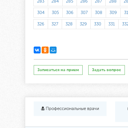
283
284
285
286
287
288
2
304
305
306
307
308
309
3
326
327
328
329
330
331
33
Записаться на прием
Задать вопрос
Профессиональные врачи