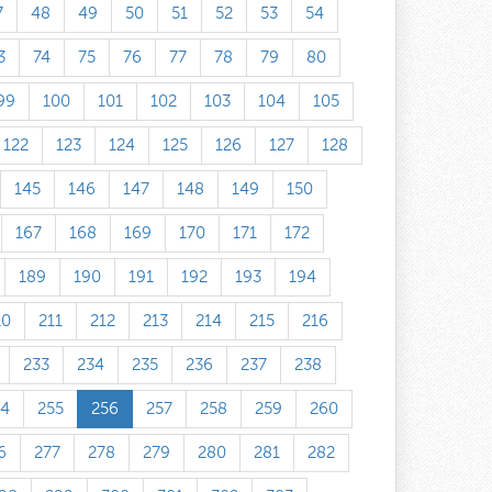
7
48
49
50
51
52
53
54
3
74
75
76
77
78
79
80
99
100
101
102
103
104
105
122
123
124
125
126
127
128
145
146
147
148
149
150
167
168
169
170
171
172
189
190
191
192
193
194
10
211
212
213
214
215
216
233
234
235
236
237
238
54
255
256
257
258
259
260
6
277
278
279
280
281
282