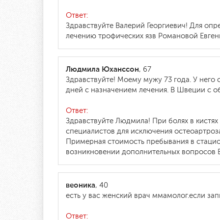
Ответ:
Здравствуйте Валерий Георгиевич! Для оп
лечению трофических язв Романовой Евгени
Людмила Юханссон
, 67
Здравствуйте! Моему мужу 73 года. У него 
дней с назначением лечения. В Швеции с 
Ответ:
Здравствуйте Людмила! При болях в кистя
специалистов для исключения остеоартроз
Примерная стоимость пребывания в стацио
возникновении дополнительных вопросов Вы
веоника
, 40
есть у вас женский врач ммамолог.если зап
Ответ: