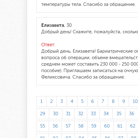
температуры тела. Спасибо за обращение.
Елизавета
, 30
Добрый день! Скажите, пожалуйста, скольк
Ответ:
Добрый день, Елизавета! Бариатрические о
вопроса об операции, объеме вмешательств
среднем может составить 230 000 - 250 00
пособие). Приглашаем записаться на очну
Феликсовича. Спасибо за обращение.
1
2
3
4
5
6
7
8
9
10
29
30
31
32
33
34
35
36
55
56
57
58
59
60
61
62