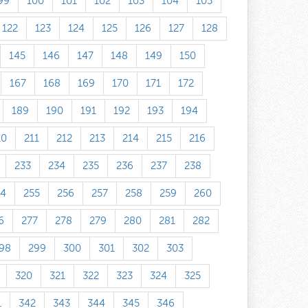
99
100
101
102
103
104
105
122
123
124
125
126
127
128
145
146
147
148
149
150
167
168
169
170
171
172
189
190
191
192
193
194
10
211
212
213
214
215
216
233
234
235
236
237
238
54
255
256
257
258
259
260
6
277
278
279
280
281
282
98
299
300
301
302
303
320
321
322
323
324
325
1
342
343
344
345
346