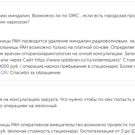
ию миндалин. Возможно ли по ОМС , если есть городская про
щим наркозом?
льницы РАН проводится удаление миндалин радиоволновым, л
ольницы РАН возможно только на платной основе. Определяет
врачом-оториноларингологом на очной консультации. Запис
 или через Сайт https://www.spbkbran.ru/ru/orderrequest/. Ст
0000 руб. ( операция,наркоз,пребывание в стационаре). Боле
yLOR/
Спасибо за обращение.
я на консультацию хирурга. Что нужно чтобы по омс попасть 
по операциям на желочный.
ьницы РАН оперативное вмешательство возможно провести тол
уб. (включая стоимость стационара). Госпитализация от 3 до 