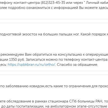
лефону контакт-центра (812)323-45-35 или через " Личный ка
лее подробно ознакомиться с информацией Вы можете здесь
подногтевой экзостоз на больших пальцах ног. Какой порядок 
 рекомендуем Вам обратиться на консультацию к оперирующ
ции 1350 руб. Записаться можно по телефону контакт-центра 
есь:
https://spbkbran.ru/ru/ortho/
. Спасибо за обращение.
по заболеванию ковидом,есть какие то ограничения для прох
аете обследование в рамках стационара СПб больницы РАН, т
са до даты госпитализации, на амбулаторном этапе-отсутств