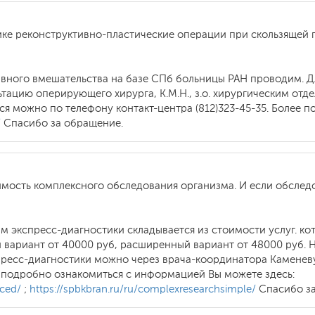
нике реконструктивно-пластические операции при скользящей
ивного вмешательства на базе СПб больницы РАН проводим. Д
тацию оперирующего хирурга, К.М.Н., з.о. хирургическим от
ся можно по телефону контакт-центра (812)323-45-35. Более
/
Спасибо за обращение.
мость комплексного обследования организма. И если обследов
м экспресс-диагностики складывается из стоимости услуг. ко
 вариант от 40000 руб, расширенный вариант от 48000 руб. Н
спресс-диагностики можно через врача-координатора Каменев
ее подробно ознакомиться с информацией Вы можете здесь:
nced/
;
https://spbkbran.ru/ru/complexresearchsimple/
Спасибо за