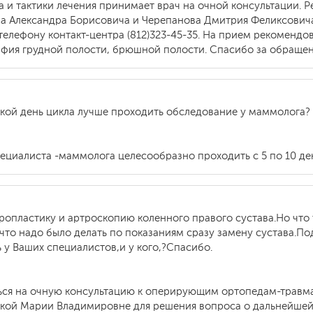
а и тактики лечения принимает врач на очной консультации.
ва Александра Борисовича и Черепанова Дмитрия Феликсович
телефону контакт-центра (812)323-45-35. На прием рекомендо
афия грудной полости, брюшной полости. Спасибо за обращен
кой день цикла лучше проходить обследование у маммолога?
ециалиста -маммолога целесообразно проходить с 5 по 10 ден
ропластику и артроскопию коленного правого сустава.Но что 
 что надо было делать по показаниям сразу замену сустава.П
 у Ваших специалистов,и у кого,?Спасибо.
ься на очную консультацию к оперирующим ортопедам-травма
ой Марии Владимировне для решения вопроса о дальнейшей 