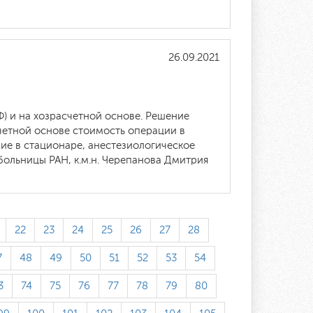
26.09.2021
) и на хозрасчетной основе. Решение
счетной основе стоимость операции в
ие в стационаре, анестезиологическое
ольницы РАН, к.м.н. Черепанова Дмитрия
22
23
24
25
26
27
28
7
48
49
50
51
52
53
54
3
74
75
76
77
78
79
80