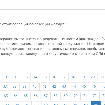
о стоит операция по резекции желудка?
перации выполняются по федеральным квотам (для граждан РФ
а. тактике принимает врач на очной консультации. На хозра
0 руб (стоимость операции, расходных материалов, пребываен
ю консультацию заведующего хирургическим отделением СПб б
11
12
13
14
15
16
17
18
19
20
21
37
38
39
40
41
42
43
44
45
46
4
63
64
65
66
67
68
69
70
71
72
7