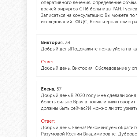
оперативного лечения, определение объём
врачей-хирургов СПб больницы РАН: Гусле
Записаться на консультацию Вы можете по 
исследований:. ФГДС, Компьтерная томогр
Виктория
, 39
Добрый день!Подскажите пожалуйста на ка
Ответ:
Добрый день, Виктория! Обследование у сп
Елена
, 57
Добрый день.В 2020 году мне сделали хонд
болеть сильно.Врач в поликлиники говорит
должны быть сейчас?И можно ли это узнать
Ответ:
Добрый день, Елена! Рекомендуем обратит
Разумовой Ксении Владимировне, Дубровск