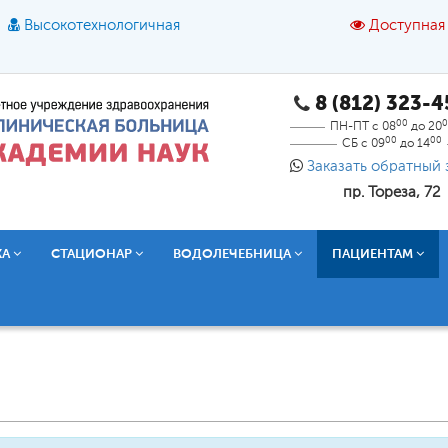
Высокотехнологичная
Доступная
8 (812) 323-
A
A
азмер шрифта:
A
Цвет:
A
A
A
00
0
ПН-ПТ с 08
до 20
00
00
СБ с 09
до 14
Текст:
Кириллица
Брайль
Звук
Заказать обратный 
пр. Тореза, 72
О доступной среде
КА
СТАЦИОНАР
ВОДОЛЕЧЕБНИЦА
ПАЦИЕНТАМ