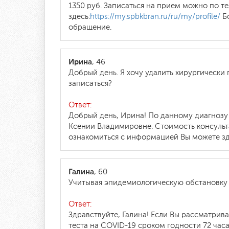
1350 руб. Записаться на прием можно по те
здесь:
https://my.spbkbran.ru/ru/my/profile/
Бо
обращение.
Ирина
, 46
Добрый день. Я хочу удалить хирургически 
записаться?
Ответ:
Добрый день, Ирина! По данному диагнозу
Ксении Владимировне. Стоимость консульта
ознакомиться с информацией Вы можете зд
Галина
, 60
Учитывая эпидемиологическую обстановку 
Ответ:
Здравствуйте, Галина! Если Вы рассматрив
теста на COVID-19 сроком годности 72 ча