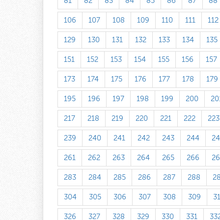
81
82
83
84
85
86
87
88
106
107
108
109
110
111
112
129
130
131
132
133
134
135
151
152
153
154
155
156
157
173
174
175
176
177
178
179
195
196
197
198
199
200
20
217
218
219
220
221
222
223
239
240
241
242
243
244
24
261
262
263
264
265
266
26
283
284
285
286
287
288
2
304
305
306
307
308
309
3
326
327
328
329
330
331
33