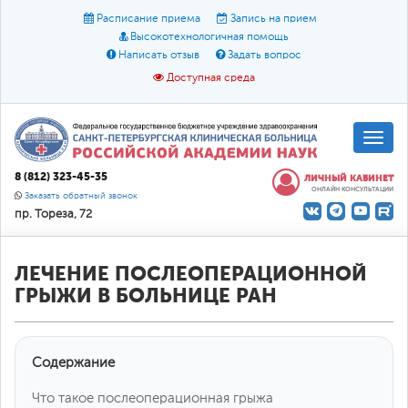
Расписание приема
Запись на прием
Высокотехнологичная помощь
Написать отзыв
Задать вопрос
Доступная среда
A
A
Размер шрифта:
A
8 (812) 323-45-35
ЛИЧНЫЙ КАБИНЕТ
ОНЛАЙН КОНСУЛЬТАЦИИ
Цвет:
A
A
A
Заказать обратный звонок
пр. Тореза, 72
Текст:
Кириллица
Брайль
Звук
О доступной среде
ЛЕЧЕНИЕ ПОСЛЕОПЕРАЦИОННОЙ
ГРЫЖИ В БОЛЬНИЦЕ РАН
Содержание
Что такое послеоперационная грыжа