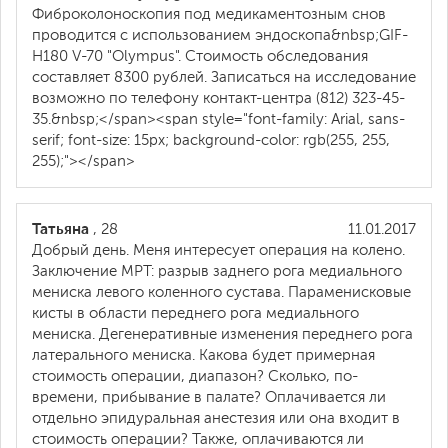
Фиброколоноскопия под медикаментозным снов
проводится с использованием эндоскопа&nbsp;GIF-
H180 V-70 "Olympus". Стоимость обследования
составляет 8300 рублей. Записаться на исследование
возможно по телефону контакт-центра (812) 323-45-
35.&nbsp;</span><span style="font-family: Arial, sans-
serif; font-size: 15px; background-color: rgb(255, 255,
255);"></span>
Татьяна
, 28
11.01.2017
Добрый день. Меня интересует операция на колено.
Заключение МРТ: разрыв заднего рога медиального
мениска левого коленного сустава. Параменисковые
кисты в области переднего рога медиального
мениска. Дегенеративные изменения переднего рога
латерального мениска. Какова будет примерная
стоимость операции, диапазон? Сколько, по-
времени, прибывание в палате? Оплачивается ли
отдельно эпидуральная анестезия или она входит в
стоимость операции? Также, оплачиваются ли