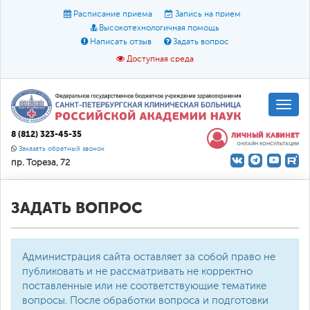
Расписание приема
Запись на прием
Высокотехнологичная помощь
Написать отзыв
Задать вопрос
Доступная среда
A
A
Размер шрифта:
A
8 (812) 323-45-35
ЛИЧНЫЙ КАБИНЕТ
ОНЛАЙН КОНСУЛЬТАЦИИ
Цвет:
A
A
A
Заказать обратный звонок
пр. Тореза, 72
Текст:
Кириллица
Брайль
Звук
О доступной среде
ЗАДАТЬ ВОПРОС
Администрация сайта оставляет за собой право не
публиковать и не рассматривать не корректно
поставленные или не соответствующие тематике
вопросы. После обработки вопроса и подготовки