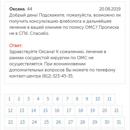
Оксана
, 44
20.08.2019
Добрый день! Подскажите, пожалуйста, возможно ли
получить консультацию флеболога и дальнейшее
лечение в вашей клинике по полису ОМС? Прописка
не в СПб. Спасибо.
Ответ:
Здравствуйте Оксана! К сожалению, лечение в
рамках сосудистой хирургии по ОМС не
осуществляется. При возникновении
дополнительных вопросов Вы можете по телефону
контакт-центра (812) 323-45-35.
1
2
3
4
5
6
7
8
9
10
11
12
13
14
15
16
17
18
19
20
21
22
23
24
25
26
27
28
29
30
31