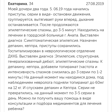
Екатерина
, 34
27.08.2019
Моей дочери два года. 5. 06.19 года начались
приступы, серии в виде- остановки движения,
группируется, вытягивает руки вперед, дыхание
останавливается. После продолжаются
эпилептические спазмы, до 3-5 минут. Находились на
лечении в горрдской больнице г. Анапа. Выставлен
диагноз :Симптоматическая эпилепсия. Назначен
депакин, кеппра, приступы сохранились.
Госпитализирован в неврологическое отделение
ДККБ. Выставлен диагноз :Эпилепсия, структурная,
генерализованный дебют, эпилептические спазмы. К
депакину, кеппра, добавели топирамат (частота и
интенсивнрсть спазмов снизилась до 3 серии по 1-2
минуты.) На данный момент мы находимся дома, под
наблюдением невролога подняли топирамат до 60мг
на 12 кг. И спускаем депакин и Кеппра. Серии не
прекратились, на данный момент по 3-5 серии в
день. Можно ли получить вашу помощь в виде
консультации и подбора медикаментов для лечения
ребенка?