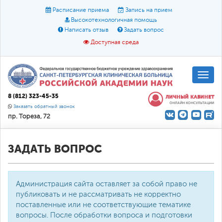
Расписание приема
Запись на прием
Высокотехнологичная помощь
Написать отзыв
Задать вопрос
Доступная среда
A
A
Размер шрифта:
A
8 (812) 323-45-35
ЛИЧНЫЙ КАБИНЕТ
ОНЛАЙН КОНСУЛЬТАЦИИ
Цвет:
A
A
A
Заказать обратный звонок
пр. Тореза, 72
Текст:
Кириллица
Брайль
Звук
О доступной среде
ЗАДАТЬ ВОПРОС
Администрация сайта оставляет за собой право не
публиковать и не рассматривать не корректно
поставленные или не соответствующие тематике
вопросы. После обработки вопроса и подготовки