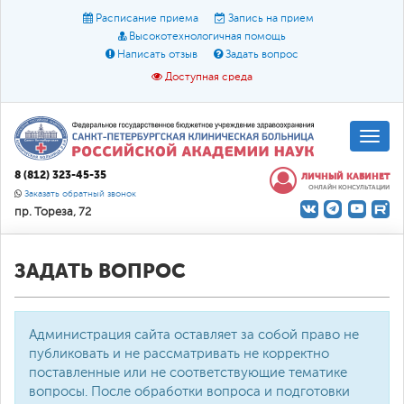
Расписание приема
Запись на прием
Высокотехнологичная помощь
Написать отзыв
Задать вопрос
Доступная среда
A
A
Размер шрифта:
A
8 (812) 323-45-35
ЛИЧНЫЙ КАБИНЕТ
ОНЛАЙН КОНСУЛЬТАЦИИ
Цвет:
A
A
A
Заказать обратный звонок
пр. Тореза, 72
Текст:
Кириллица
Брайль
Звук
О доступной среде
ЗАДАТЬ ВОПРОС
Администрация сайта оставляет за собой право не
публиковать и не рассматривать не корректно
поставленные или не соответствующие тематике
вопросы. После обработки вопроса и подготовки