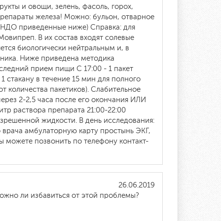
укты и овощи, зелень, фасоль, горох,
 препараты железа! Можно: бульон, отварное
ОЭНДО приведенные ниже) Справка: для
Мовипреп. В их состав входят солевые
ется биологически нейтральным и, в
чника. Ниже приведена методика
следний прием пищи С 17:00 - 1 пакет
1 стакану в течение 15 мин для полного
т количества пакетиков). Слабительное
ерез 2-2,5 часа после его окончания ИЛИ
итр раствора препарата 21:00-22:00
азрешенной жидкости. В день исследования:
го врача амбулаторную карту простынь ЭКГ,
 можете позвонить по телефону контакт-
26.06.2019
можно ли избавиться от этой проблемы?