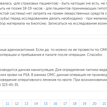
алась -для страховых пациентов) - быть натощак (не есть, не 
ть не позже 18-19 часов - для пациентов принимающих гипо
стой системы) нет запрета на прием лекарственных средств с
 зубы) перед исследованием делать необходимо - при желани
бор материала на биопсию. Записаться на исследование возмо
ице аденомэктомия. Если да, то можно ли ее провести по ОМ
ь операции и пребывания в палате после операции. Спасибо.
роводится данная манипуляция. Для определения тактики вед
ализ крови на PSA. В рамках ОМС данная операция не произво
оведение оперативного лечения по квоте. При возникновени
 323-45-35.
11
12
13
14
15
16
17
18
19
20
21