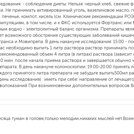
едования: - соблюдение диеты: Нельзя: черный хлеб, свежие фр
иви. Не принимать активированный уголь, вазелиновое масло,
ло, печенье, компот, кисель (см. Клинические рекомендации Р
ипуляциям, в том числе, и к ФКС используется Фортранс или 
ным водно - электролитный баланс организма. Препараты явля
вает возможного обострения существующих заболеваний кише
анса и Мовипрепа. В день накануне исследования: 15:00 - по
час необходимо выпить 1 литр раствора раствор принимать по 
комендованный объем 4 литра (в литрах) раствора (зависит о
0 мин. после начала приема раствора и завершается обычно ч
арата: В день накануне колоноскопии: 19:00-20:00 принять л
ждого принятого литра препарата не забудьте выпить500мл р
день исследования) : иметь при себе: направление от лечаще
ивопоказаний При возникновении дополнительных вопросов Вы
есяца туман в голове,только мелодии,никаких мыслей нет.Воз