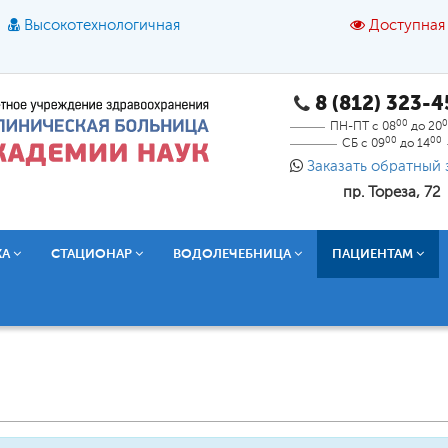
Высокотехнологичная
Доступная
8 (812) 323-
A
A
азмер шрифта:
A
Цвет:
A
A
A
00
0
ПН-ПТ с 08
до 20
00
00
СБ с 09
до 14
Текст:
Кириллица
Брайль
Звук
Заказать обратный 
пр. Тореза, 72
О доступной среде
КА
СТАЦИОНАР
ВОДОЛЕЧЕБНИЦА
ПАЦИЕНТАМ