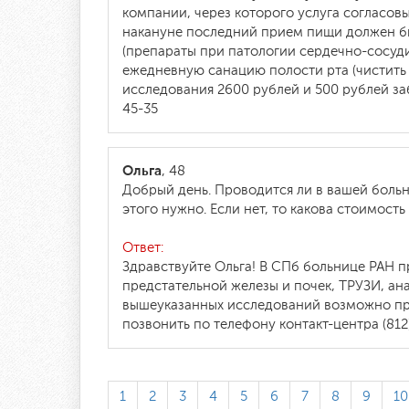
компании, через которого услуга согласовыв
накануне последний прием пищи должен бы
(препараты при патологии сердечно-сосуди
ежедневную санацию полости рта (чистить
исследования 2600 рублей и 500 рублей за
45-35
Ольга
, 48
Добрый день. Проводится ли в вашей больн
этого нужно. Если нет, то какова стоимост
Ответ:
Здравствуйте Ольга! В СПб больнице РАН п
предстательной железы и почек, ТРУЗИ, ан
вышеуказанных исследований возможно пр
позвонить по телефону контакт-центра (812)
1
2
3
4
5
6
7
8
9
10