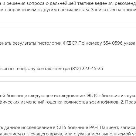
за и решения вопроса о дальнейшей тактике ведения, рекоме
м направлением к другим специалистам. Записаться на прием
знать результаты гистологии ФГДС? По номеру 554 0596 указ
ся по телефону контакт-центра (812) 323-45-35.
шей больнице следующее исследование: ЭГДС+биопсия из луко
фических изменений, оценки количества эозинофилов. 2. Пра
ь данное исследование в СПб больнице РАН. Пациент, записа
авлением от лечащего врача, или с указанием выполняемой у