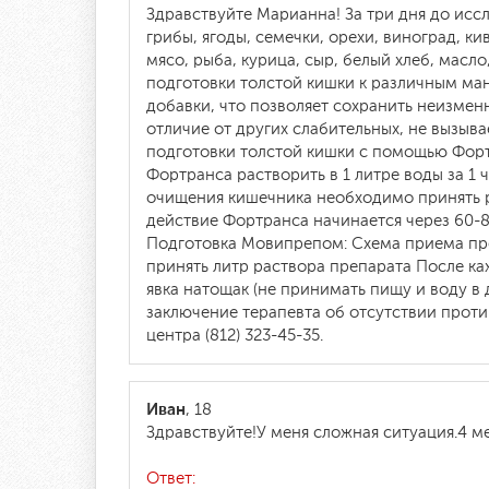
Здравствуйте Марианна! За три дня до иссл
грибы, ягоды, семечки, орехи, виноград, к
мясо, рыба, курица, сыр, белый хлеб, мас
подготовки толстой кишки к различным ман
добавки, что позволяет сохранить неизмен
отличие от других слабительных, не вызы
подготовки толстой кишки с помощью Фортр
Фортранса растворить в 1 литре воды за 1 
очищения кишечника необходимо принять ре
действие Фортранса начинается через 60-8
Подготовка Мовипрепом: Схема приема преп
принять литр раствора препарата После ка
явка натощак (не принимать пищу и воду в 
заключение терапевта об отсутствии прот
центра (812) 323-45-35.
Иван
, 18
Здравствуйте!У меня сложная ситуация.4 м
Ответ: