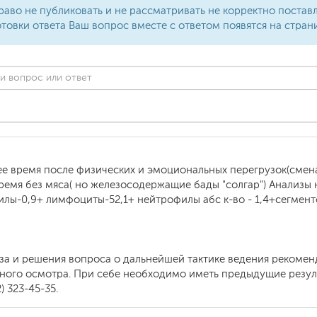
раво не публиковать и не рассматривать не корректно поста
товки ответа Ваш вопрос вместе с ответом появятся на стран
ее время после физических и эмоциональных перегрузок(смена
ремя без мяса( но железосодержащие бады "солгар") Анализы 
илы-0,9+ лимфоциты-52,1+ нейтрофилы абс к-во - 1,4+сегме
оза и решения вопроса о дальнейшей тактике ведения рекоме
вного осмотра. При себе необходимо иметь предыдущие резул
 323-45-35.