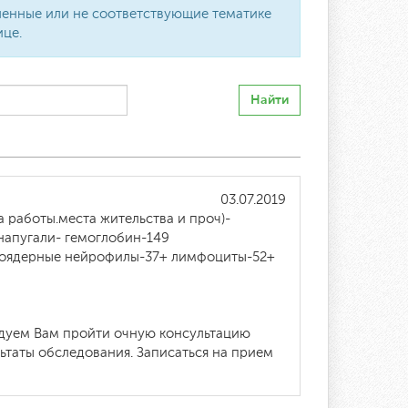
вленные или не соответствующие тематике
ице.
Найти
03.07.2019
 работы.места жительства и проч)-
напугали- гемоглобин-149
нтоядерные нейрофилы-37+ лимфоциты-52+
ндуем Вам пройти очную консультацию
ьтаты обследования. Записаться на прием