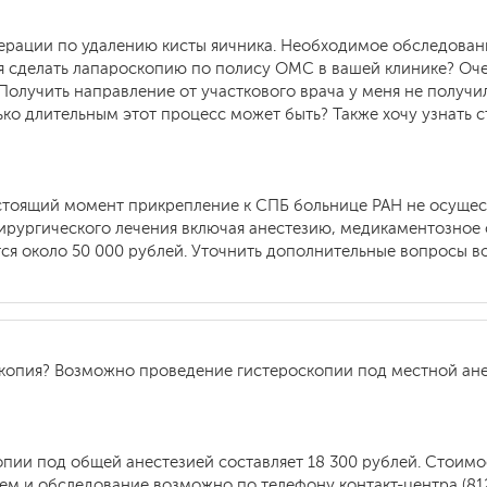
перации по удалению кисты яичника. Необходимое обследован
 я сделать лапароскопию по полису ОМС в вашей клинике? Оч
олучить направление от участкового врача у меня не получил
ько длительным этот процесс может быть? Также хочу узнать 
астоящий момент прикрепление к СПБ больнице РАН не осуще
хирургического лечения включая анестезию, медикаментозное
тся около 50 000 рублей. Уточнить дополнительные вопросы в
оскопия? Возможно проведение гистероскопии под местной ан
опии под общей анестезией составляет 18 300 рублей. Стоим
ием и обследование возможно по телефону контакт-центра (812