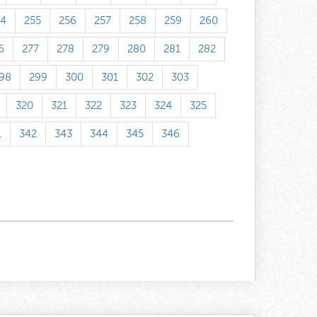
54
255
256
257
258
259
260
6
277
278
279
280
281
282
98
299
300
301
302
303
320
321
322
323
324
325
1
342
343
344
345
346