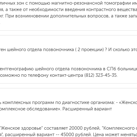
зличных зон с помощью магнитно-резонансной томографии им
я, а также от необходимости введения контрастного веществ
кг. При возникновении дополнительных вопросов, а также за
.
ен шейного отдела позвоночника ( 2 проекции) ? И сколько э
рентгенографию шейного отдела позвоночника в СПб больнице
озможно по телефону контакт-центра (812) 323-45-35.
ь комплексных программ по диагностике организма: - «Женск
Комплексное обследование». Расширенный вариант
Женское здоровье" составляет 20000 рублей, "Комплексного 
", расширенный вариант -- 45000 рублей. Цена может меняться