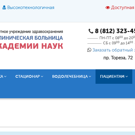
Высокотехнологичная
Доступная
8 (812) 323-
A
A
азмер шрифта:
A
Цвет:
A
A
A
00
0
ПН-ПТ с 08
до 20
00
00
СБ с 09
до 14
Текст:
Кириллица
Брайль
Звук
Заказать обратный 
пр. Тореза, 72
О доступной среде
КА
СТАЦИОНАР
ВОДОЛЕЧЕБНИЦА
ПАЦИЕНТАМ