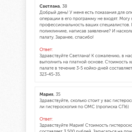
Светлана
, 38
Добрый день! У меня есть показания для о
операции в его программу не входят. Могу
профессиональность ваших специалистов. П
поликлинике, написав заявление? И наскол
палату. Заранее, спасибо!
Ответ:
Здравствуйте Светлана! К сожалению, в н
выполнить на платной основе. Стоимость 
палате в течение 3-5 койко-дней составляе
323-45-35.
Мария
, 35
Здравствуйте, сколько стоит у вас гистер
ли гистероскопия по ОМС (прописка СПб)
Ответ:
Здравствуйте Мария! Стоимость гистероск
составляет 3 500 рублей. Записаться на пр