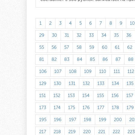
1
2
3
4
5
6
7
8
9
10
29
30
31
32
33
34
35
36
55
56
57
58
59
60
61
62
81
82
83
84
85
86
87
88
106
107
108
109
110
111
112
129
130
131
132
133
134
135
151
152
153
154
155
156
157
173
174
175
176
177
178
179
195
196
197
198
199
200
20
217
218
219
220
221
222
223