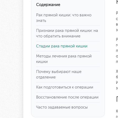
Содержание
Р
Рак прямой кишки: что важно
с
знать
в
з
Признаки рака прямой кишки: на
что обратить внимание
Р
г
Стадии рака прямой кишки
п
Методы лечения рака прямой
о
кишки
Х
Почему выбирают наше
б
отделение
Как подготовиться к операции
з
Восстановление после операции
Часто задаваемые вопросы
К
г