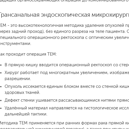
щадящих органосохраняющих операций до комбинированного 
Трансанальная эндоскопическая микрохирурги
EM - это высокотехнологичная методика удаления опухолей п
через задний проход), без единого разреза на теле пациента
специального операционного ректоскопа с оптическим увели
инструментами.
ак проходит операция TEM:
В прямую кишку вводится операционный ректоскоп со стер
Хирург работает под многократным увеличением, изображе
разрешении.
Опухоль иссекается единым блоком вместе со стенкой кишк
здоровых тканей.
Дефект стенки ушивается рассасывающимися нитями прямо
Удалённый материал направляется на гистологическое иссл
дальнейшей тактики.
етодика TEM применяется при ранних формах рака прямой киш