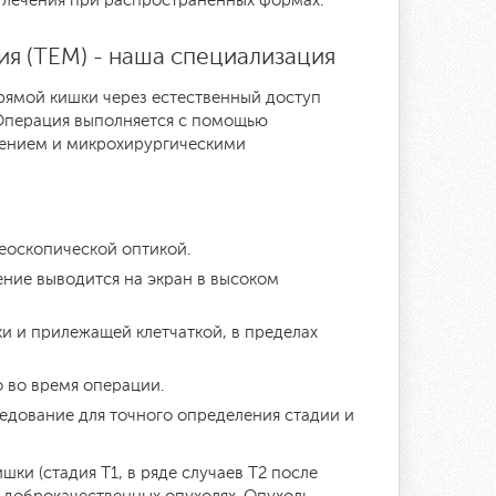
лечения при распространённых формах.
я (TEM) - наша специализация
рямой кишки через естественный доступ
. Операция выполняется с помощью
чением и микрохирургическими
еоскопической оптикой.
ние выводится на экран в высоком
и и прилежащей клетчаткой, в пределах
 во время операции.
едование для точного определения стадии и
ки (стадия T1, в ряде случаев T2 после