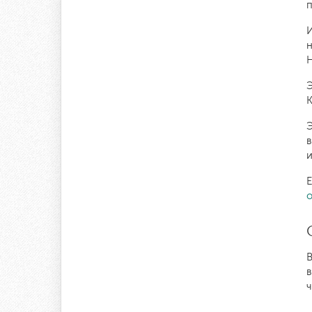
п
И
н
Н
Э
К
Э
в
Е
о
В
в
ч