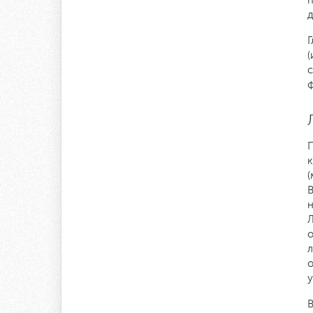
п
д
Г
(
с
ф
П
(
В
н
Л
о
о