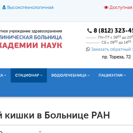
Высокотехнологичная
Доступная
8 (812) 323-
A
A
азмер шрифта:
A
Цвет:
A
A
A
00
0
ПН-ПТ с 08
до 20
00
00
СБ с 09
до 14
Текст:
Кириллица
Брайль
Звук
Заказать обратный 
пр. Тореза, 72
О доступной среде
КА
СТАЦИОНАР
ВОДОЛЕЧЕБНИЦА
ПАЦИЕНТАМ
й кишки в Больнице РАН