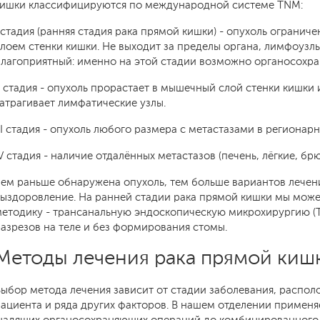
кишки классифицируются по международной системе TNM:
 стадия (ранняя стадия рака прямой кишки) - опухоль ограни
лоем стенки кишки. Не выходит за пределы органа, лимфоузл
благоприятный: именно на этой стадии возможно органосохр
I стадия - опухоль прорастает в мышечный слой стенки кишки 
атрагивает лимфатические узлы.
II стадия - опухоль любого размера с метастазами в регионар
V стадия - наличие отдалённых метастазов (печень, лёгкие, брю
ем раньше обнаружена опухоль, тем больше вариантов лечен
выздоровление. На ранней стадии рака прямой кишки мы мо
етодику - трансанальную эндоскопическую микрохирургию (TE
азрезов на теле и без формирования стомы.
Методы лечения рака прямой киш
ыбор метода лечения зависит от стадии заболевания, распол
ациента и ряда других факторов. В нашем отделении применя