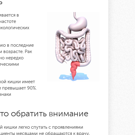
ь
ивается в
частоте
нкологических
ако в последние
 возрасте. Рак
 но нередко
ическими
мой кишки имеет
и превышает 90%.
знаки
что обратить внимание
й кишки легко спутать с проявлениями
циенты месяцами не обращаются к врачу,