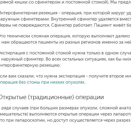
рямой кишки со сфинктером и постоянной стомой). Мы предл
нтерсфинктерная резекция - операция, при которой хирург у
аружным сфинктерами. Внутренний сфинктер удаляется вместе
ервы не повреждаются. Сфинктер работает. Пациент живёт б
то технически сложная операция, которую выполняют далеко н
 нам обращаются пациенты из разных регионов именно за ней
кстирпация с постоянной стомой нужна только в одном случа
 наружный сфинктер. Во всех остальных ситуациях, как бы ни
интерсфинктерную резекцию.
сли вам сказали, что нужна экстирпация - получите второе м
перация без стомы при низких опухолях
.
Открытые (традиционные) операции
 ряде случаев (при больших размерах опухоли, сложной ана
мешательств) выполняются открытые операции через лапарот
то при лапароскопии, но доступ осуществляется через разре