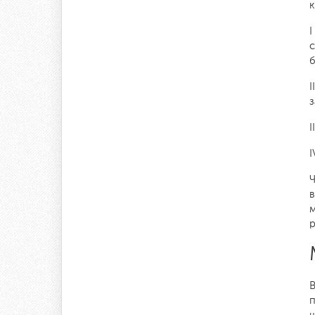
I
с
I
з
I
I
Ч
м
р
В
п