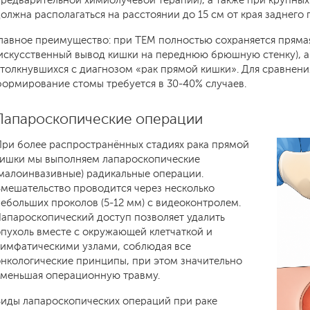
редварительной химиолучевой терапии), а также при крупных
олжна располагаться на расстоянии до 15 см от края заднего 
лавное преимущество: при TEM полностью сохраняется пряма
искусственный вывод кишки на переднюю брюшную стенку), а 
толкнувшихся с диагнозом «рак прямой кишки». Для сравнени
ормирование стомы требуется в 30-40% случаев.
Лапароскопические операции
ри более распространённых стадиях рака прямой
кишки мы выполняем лапароскопические
малоинвазивные) радикальные операции.
мешательство проводится через несколько
ебольших проколов (5-12 мм) с видеоконтролем.
апароскопический доступ позволяет удалить
пухоль вместе с окружающей клетчаткой и
лимфатическими узлами, соблюдая все
нкологические принципы, при этом значительно
уменьшая операционную травму.
Виды лапароскопических операций при раке