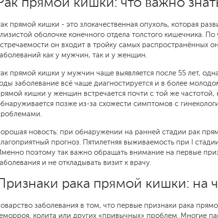
Рак прямой кишки: что важно знат
ак прямой кишки - это злокачественная опухоль, которая разв
лизистой оболочке конечного отдела толстого кишечника. По 
стречаемости он входит в тройку самых распространённых о
аболеваний как у мужчин, так и у женщин.
ак прямой кишки у мужчин чаще выявляется после 55 лет, одн
оды заболевание всё чаще диагностируется и в более молодом
рямой кишки у женщин встречается почти с той же частотой,
бнаруживается позже из-за схожести симптомов с гинеколог
проблемами.
орошая новость: при обнаружении на ранней стадии рак пря
лагоприятный прогноз. Пятилетняя выживаемость при I стади
Именно поэтому так важно обращать внимание на первые при
аболевания и не откладывать визит к врачу.
Признаки рака прямой кишки: на 
оварство заболевания в том, что первые признаки рака прямо
еморроя, колита или других «привычных» проблем. Многие па