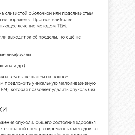
чена слизистой оболочкой или подслизистым
ы не поражены. Прогноз наиболее
аняющее лечение методом TEM.
или выходит за её пределы, но ещё не
ные лимфоузлы.
шина и др.).
ия и тем выше шансы на полное
жем предложить уникальную малоинвазивную
M), которая позволяет удалить опухоль без
ки
ожения опухоли, общего состояния здоровья
ется полный спектр современных методов: от