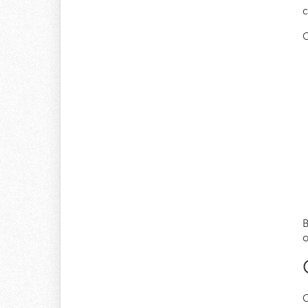
с
О
В
о
С