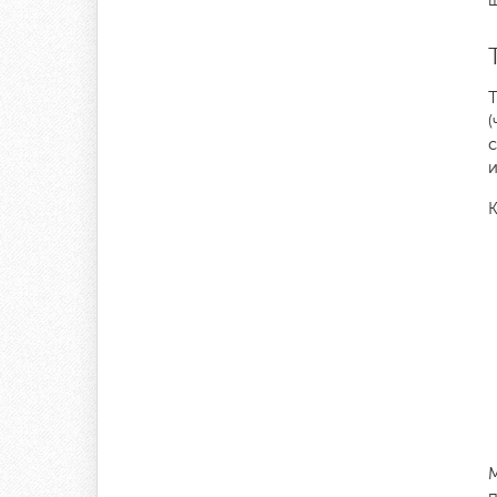
T
(
К
М