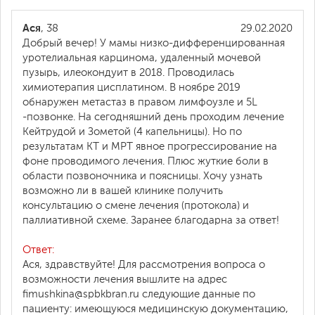
Ася
, 38
29.02.2020
Добрый вечер! У мамы низко-дифференцированная
уротелиальная карцинома, удаленный мочевой
пузырь, илеокондуит в 2018. Проводилась
химиотерапия цисплатином. В ноябре 2019
обнаружен метастаз в правом лимфоузле и 5L
-позвонке. На сегодняшний день проходим лечение
Кейтрудой и Зометой (4 капельницы). Но по
результатам КТ и МРТ явное прогрессирование на
фоне проводимого лечения. Плюс жуткие боли в
области позвоночника и поясницы. Хочу узнать
возможно ли в вашей клинике получить
консультацию о смене лечения (протокола) и
паллиативной схеме. Заранее благодарна за ответ!
Ответ:
Ася, здравствуйте! Для рассмотрения вопроса о
возможности лечения вышлите на адрес
fimushkina@spbkbran.ru следующие данные по
пациенту: имеющуюся медицинскую документацию,