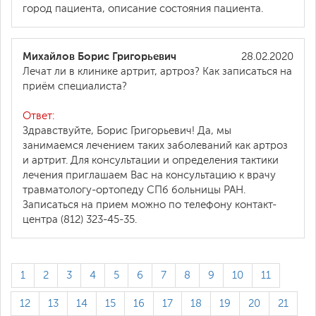
город пациента, описание состояния пациента.
Михайлов Борис Григорьевич
28.02.2020
Лечат ли в клинике артрит, артроз? Как записаться на
приём специалиста?
Ответ:
Здравствуйте, Борис Григорьевич! Да, мы
занимаемся лечением таких заболеваний как артроз
и артрит. Для консультации и определения тактики
лечения приглашаем Вас на консультацию к врачу
травматологу-ортопеду СПб больницы РАН.
Записаться на прием можно по телефону контакт-
центра (812) 323-45-35.
1
2
3
4
5
6
7
8
9
10
11
12
13
14
15
16
17
18
19
20
21