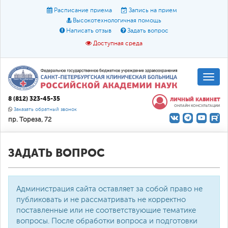
Расписание приема
Запись на прием
Высокотехнологичная помощь
Написать отзыв
Задать вопрос
Доступная среда
A
A
Размер шрифта:
A
8 (812) 323-45-35
ЛИЧНЫЙ КАБИНЕТ
ОНЛАЙН КОНСУЛЬТАЦИИ
Цвет:
A
A
A
Заказать обратный звонок
пр. Тореза, 72
Текст:
Кириллица
Брайль
Звук
О доступной среде
ЗАДАТЬ ВОПРОС
Администрация сайта оставляет за собой право не
публиковать и не рассматривать не корректно
поставленные или не соответствующие тематике
вопросы. После обработки вопроса и подготовки