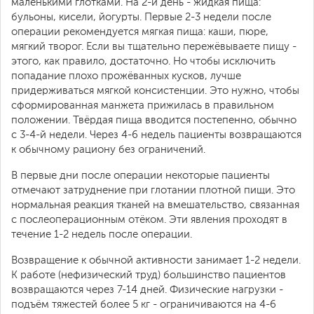
маленькими глотками. На 2-й день - жидкая пища:
бульоны, кисели, йогурты. Первые 2-3 недели после
операции рекомендуется мягкая пища: каши, пюре,
мягкий творог. Если вы тщательно пережёвываете пищу -
этого, как правило, достаточно. Но чтобы исключить
попадание плохо прожёванных кусков, лучше
придерживаться мягкой консистенции. Это нужно, чтобы
сформированная манжета прижилась в правильном
положении. Твёрдая пища вводится постепенно, обычно
с 3-4-й недели. Через 4-6 недель пациенты возвращаются
к обычному рациону без ограничений.
В первые дни после операции некоторые пациенты
отмечают затруднение при глотании плотной пищи. Это
нормальная реакция тканей на вмешательство, связанная
с послеоперационным отёком. Эти явления проходят в
течение 1-2 недель после операции.
Возвращение к обычной активности занимает 1-2 недели.
К работе (нефизический труд) большинство пациентов
возвращаются через 7-14 дней. Физические нагрузки -
подъём тяжестей более 5 кг - ограничиваются на 4-6