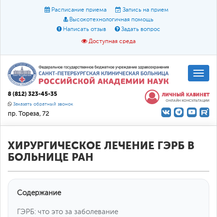
Расписание приема
Запись на прием
Высокотехнологичная помощь
Написать отзыв
Задать вопрос
Доступная среда
A
A
Размер шрифта:
A
8 (812) 323-45-35
ЛИЧНЫЙ КАБИНЕТ
ОНЛАЙН КОНСУЛЬТАЦИИ
Цвет:
A
A
A
Заказать обратный звонок
пр. Тореза, 72
Текст:
Кириллица
Брайль
Звук
О доступной среде
ХИРУРГИЧЕСКОЕ ЛЕЧЕНИЕ ГЭРБ В
БОЛЬНИЦЕ РАН
Содержание
ГЭРБ: что это за заболевание