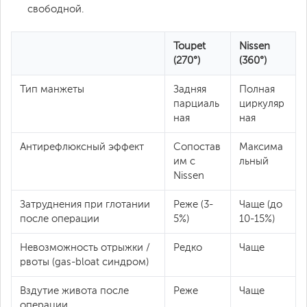
свободной.
Toupet
Nissen
(270°)
(360°)
Тип манжеты
Задняя
Полная
парциаль
циркуляр
ная
ная
Антирефлюксный эффект
Сопостав
Максима
им с
льный
Nissen
Затруднения при глотании
Реже (3-
Чаще (до
после операции
5%)
10-15%)
Невозможность отрыжки /
Редко
Чаще
рвоты (gas-bloat синдром)
Вздутие живота после
Реже
Чаще
операции