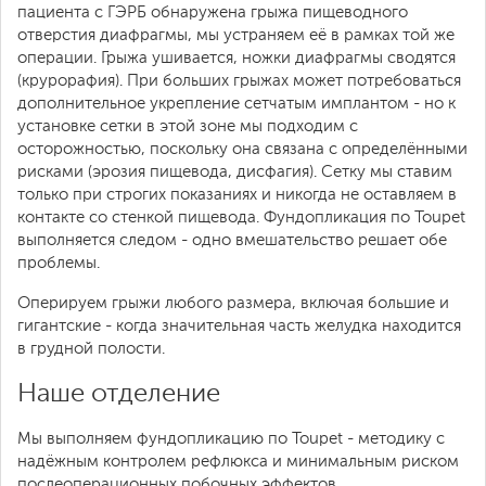
пациента с ГЭРБ обнаружена грыжа пищеводного
отверстия диафрагмы, мы устраняем её в рамках той же
операции. Грыжа ушивается, ножки диафрагмы сводятся
(крурорафия). При больших грыжах может потребоваться
дополнительное укрепление сетчатым имплантом - но к
установке сетки в этой зоне мы подходим с
осторожностью, поскольку она связана с определёнными
рисками (эрозия пищевода, дисфагия). Сетку мы ставим
только при строгих показаниях и никогда не оставляем в
контакте со стенкой пищевода. Фундопликация по Toupet
выполняется следом - одно вмешательство решает обе
проблемы.
Оперируем грыжи любого размера, включая большие и
гигантские - когда значительная часть желудка находится
в грудной полости.
Наше отделение
Мы выполняем фундопликацию по Toupet - методику с
надёжным контролем рефлюкса и минимальным риском
послеоперационных побочных эффектов.