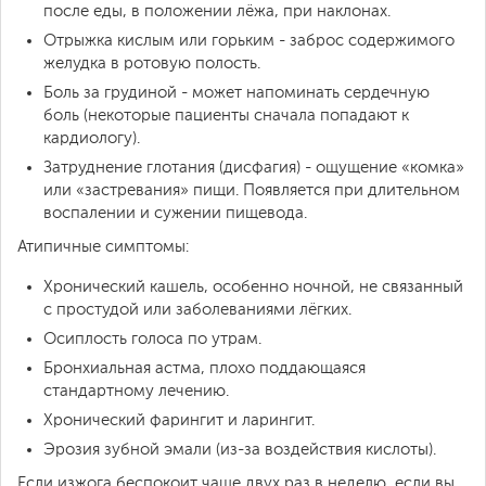
после еды, в положении лёжа, при наклонах.
Отрыжка кислым или горьким - заброс содержимого
желудка в ротовую полость.
Боль за грудиной - может напоминать сердечную
боль (некоторые пациенты сначала попадают к
кардиологу).
Затруднение глотания (дисфагия) - ощущение «комка»
или «застревания» пищи. Появляется при длительном
воспалении и сужении пищевода.
Атипичные симптомы:
Хронический кашель, особенно ночной, не связанный
с простудой или заболеваниями лёгких.
Осиплость голоса по утрам.
Бронхиальная астма, плохо поддающаяся
стандартному лечению.
Хронический фарингит и ларингит.
Эрозия зубной эмали (из-за воздействия кислоты).
Если изжога беспокоит чаще двух раз в неделю, если вы