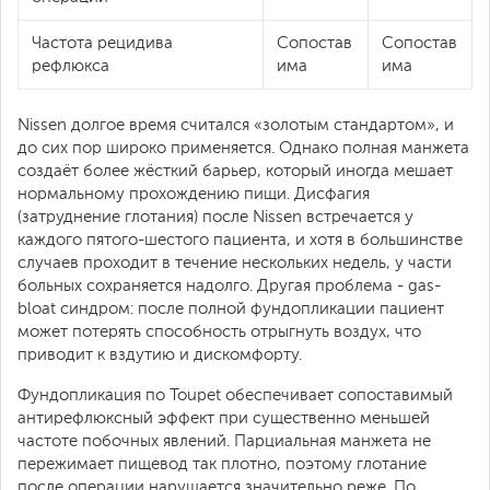
Частота рецидива
Сопостав
Сопостав
рефлюкса
има
има
Nissen долгое время считался «золотым стандартом», и
до сих пор широко применяется. Однако полная манжета
создаёт более жёсткий барьер, который иногда мешает
нормальному прохождению пищи. Дисфагия
(затруднение глотания) после Nissen встречается у
каждого пятого-шестого пациента, и хотя в большинстве
случаев проходит в течение нескольких недель, у части
больных сохраняется надолго. Другая проблема - gas-
bloat синдром: после полной фундопликации пациент
может потерять способность отрыгнуть воздух, что
приводит к вздутию и дискомфорту.
Фундопликация по Toupet обеспечивает сопоставимый
антирефлюксный эффект при существенно меньшей
частоте побочных явлений. Парциальная манжета не
пережимает пищевод так плотно, поэтому глотание
после операции нарушается значительно реже. По