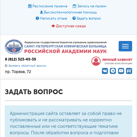
Расписание приема
Запись на прием
Высокотехнологичная помощь
Написать отзыв
Задать вопрос
Доступная среда
A
A
Размер шрифта:
A
8 (812) 323-45-35
ЛИЧНЫЙ КАБИНЕТ
ОНЛАЙН КОНСУЛЬТАЦИИ
Цвет:
A
A
A
Заказать обратный звонок
пр. Тореза, 72
Текст:
Кириллица
Брайль
Звук
О доступной среде
ЗАДАТЬ ВОПРОС
Администрация сайта оставляет за собой право не
публиковать и не рассматривать не корректно
поставленные или не соответствующие тематике
вопросы. После обработки вопроса и подготовки