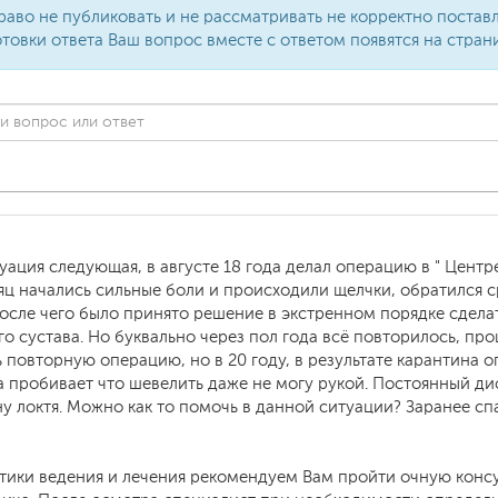
раво не публиковать и не рассматривать не корректно поста
товки ответа Ваш вопрос вместе с ответом появятся на стран
уация следующая, в августе 18 года делал операцию в " Центре
яц начались сильные боли и происходили щелчки,​ обратился 
. после чего было принято решение в экстренном порядке сдела
 сустава.​ Но буквально через пол года всё повторилось, пр
 повторную операцию, но в 20 году, в результате карантина
гда пробивает что шевелить даже не могу рукой.​ Постоянный д
ону локтя. Можно как то помочь в данной ситуации? Заранее с
актики ведения и лечения рекомендуем Вам пройти очную кон