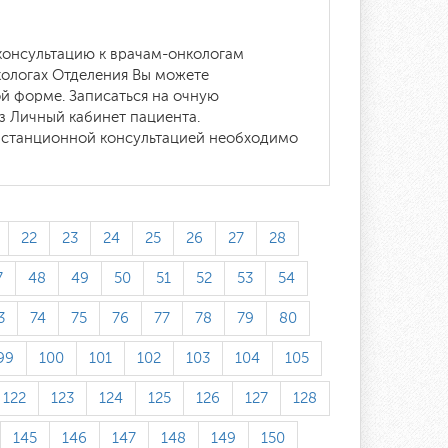
 консультацию к врачам-онкологам
кологах Отделения Вы можете
й форме. Записаться на очную
з Личный кабинет пациента.
истанционной консультацией необходимо
22
23
24
25
26
27
28
7
48
49
50
51
52
53
54
3
74
75
76
77
78
79
80
99
100
101
102
103
104
105
122
123
124
125
126
127
128
145
146
147
148
149
150