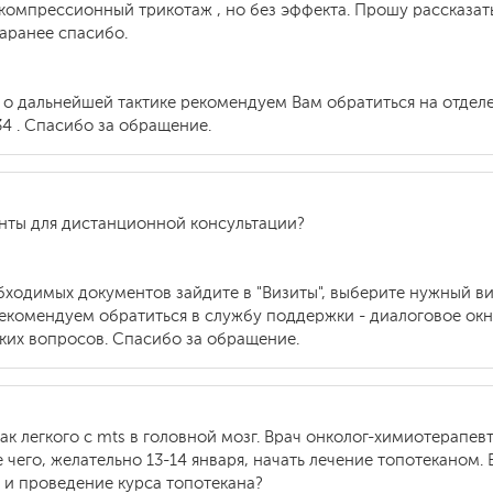
омпрессионный трикотаж , но без эффекта. Прошу рассказать
аранее спасибо.
а о дальнейшей тактике рекомендуем Вам обратиться на отде
34 . Спасибо за обращение.
менты для дистанционной консультации?
бходимых документов зайдите в "Визиты", выберите нужный виз
екомендуем обратиться в службу поддержки - диалоговое окн
ких вопросов. Спасибо за обращение.
к легкого с mts в головной мозг. Врач онколог-химиотерапевт
 чего, желательно 13-14 января, начать лечение топотеканом.
 и проведение курса топотекана?