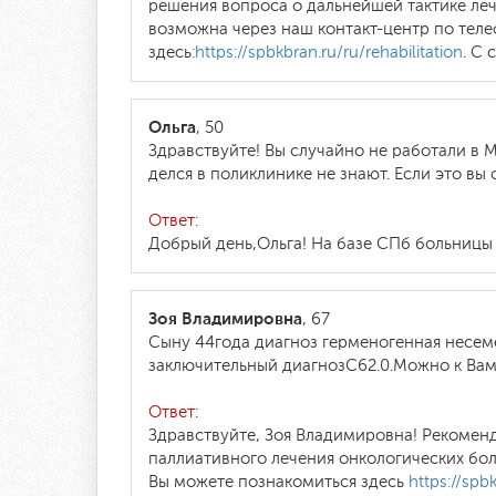
решения вопроса о дальнейшей тактике лече
возможна через наш контакт-центр по тел
здесь
:https://spbkbran.ru/ru/rehabilitation
. С
Ольга
, 50
Здравствуйте! Вы случайно не работали в М
делся в поликлинике не знают. Если это вы 
Ответ:
Добрый день,Ольга! На базе СПб больницы 
Зоя Владимировна
, 67
Сыну 44года диагноз герменогенная несеме
заключительный диагнозC62.0.Можно к Вам
Ответ:
Здравствуйте, Зоя Владимировна! Рекомен
паллиативного лечения онкологических бол
Вы можете познакомиться здесь
https://spbk