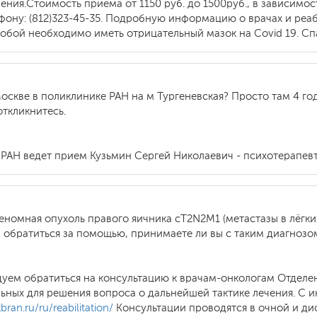
ния.Стоимость приема от 1150 руб. до 1500руб., в зависимост
ефону: (812)323-45-35. Подробную информацию о врачах и ре
 собой необходимо иметь отрицательный мазок на Covid 19. С
оскве в поликлинике РАН на м Тургеневская? Просто там 4 год
откликнитесь.
РАН ведет прием Кузьмин Сергей Николаевич - психотерапевт
номная опухоль правого яичника сT2N2M1 (метастазы в лёгких
 обратиться за помощью, принимаете ли вы с таким диагнозо
дуем обратиться на консультацию к врачам-онкологам Отделе
ьных для решения вопроса о дальнейшей тактике лечения. С 
bran.ru/ru/reabilitation/
Консультации проводятся в очной и ди