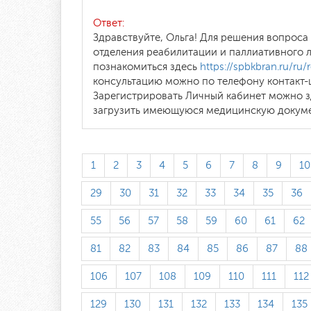
Ответ:
Здравствуйте, Ольга! Для решения вопрос
отделения реабилитации и паллиативного 
познакомиться здесь
https://spbkbran.ru/ru/r
консультацию можно по телефону контакт-ц
Зарегистрировать Личный кабинет можно 
загрузить имеющуюся медицинскую докуме
1
2
3
4
5
6
7
8
9
10
29
30
31
32
33
34
35
36
55
56
57
58
59
60
61
62
81
82
83
84
85
86
87
88
106
107
108
109
110
111
112
129
130
131
132
133
134
135