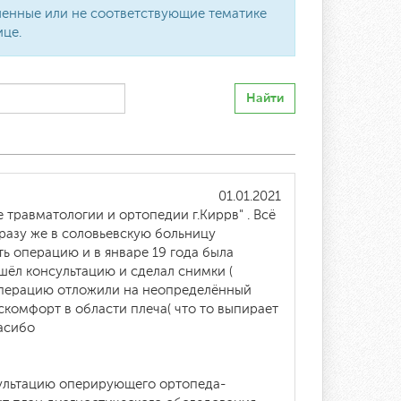
вленные или не соответствующие тематике
ице.
Найти
01.01.2021
 травматологии и ортопедии г.Киррв" . Всё
сразу же в соловьевскую больницу
ть операцию и в январе 19 года была
ошёл консультацию и сделал снимки (
 операцию отложили на неопределённый
искомфорт в области плеча( что то выпирает
пасибо
сультацию оперирующего ортопеда-