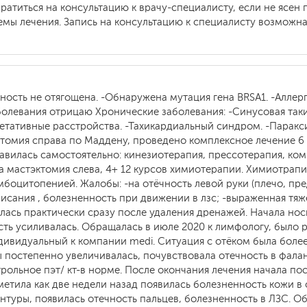
ратиться на консультацию к врачу-специалисту, если не ясен 
мы лечения. Запись на консультацию к специалисту возможна 
ность не отягощена. -Обнаружена мутация гена BRSA1. -Аллер
заболевания отрицаю Хронические заболевания: -Синусовая так
гетативные расстройства. -Тахикардиальный синдром. -Парак
ктомия справа по Маддену, проведено комплексное лечение 6 
равилась самостоятельно: кинезиотерапия, прессотерапия, к
да мастэктомия слева, 4+ 12 курсов химиотерапии. Химиотра
оцитопенией. Жалобы: -на отёчность левой руки (плечо, пред
исания , болезненность при движении в лзс; -выраженная тяж
илась практически сразу после удаления дренажей. Начала нос
ть усиливалась. Обращалась в июле 2020 к лимфологу, было 
дивидуальный к компании medi. Ситуация с отёком была более
постепенно увеличивалась, почувствовала отечность в фалан
нтрольное пэт/ кт-в норме. После окончания лечения начала п
аметила как две недели назад появилась болезненность кожи в 
туры, появилась отечность пальцев, болезненность в ЛЗС. Объ