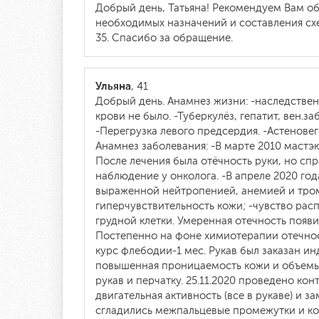
Добрый день, Татьяна! Рекомендуем Вам об
необходимых назначений и составления схе
35. Спасибо за обращение.
Ульяна
, 41
Добрый день. Анамнез жизни: -наследствен
крови не было. -Туберкулёз, гепатит, вен.
-Перегрузка левого предсердия. -Астенове
Анамнез заболевания: -В марте 2010 мастэ
После лечения была отёчность руки, но сп
наблюдение у онколога. -В апреле 2020 го
выраженной нейтропенией, анемией и тромб
гиперчувствительность кожи; -чувство расп
грудной клетки. Умеренная отечность появ
Постепенно на фоне химиотерапии отечнос
курс флебодии-1 мес. Рукав был заказан ин
повышенная проницаемость кожи и объемы 
рукав и перчатку. 25.11.2020 проведено ко
двигательная активность (все в рукаве) и з
сгладились межпальцевые промежутки и кон