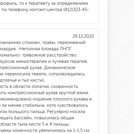
профиль, то к терапевту за определением
по телефону контакт-центра (812)323-45-
29.12.2020
гоанамнез спокоен, травм, переливаний
ихардия. -Неполная блокада ЛНПГ.
сизмально- тревожное расстройство.
курсов химиотерапии и лучевая терапия.
омпрессионный рукав. Динамическое
пию переносила тяжело, сопровождалась
плечье и тыл кисти),
есть в области лопатки, скованность
ить компрессионный рукав круглой вязки.
рекомендовано ношение плоского рукава и
 ли менее стабильна, хотя чувствовалось
гах большого пальца. Регулярно носила
осещать бассейн, повысилась общая
области тыла кисти 5 и 4 пальцы,
емы конечности увеличились на 1-1,5 см .