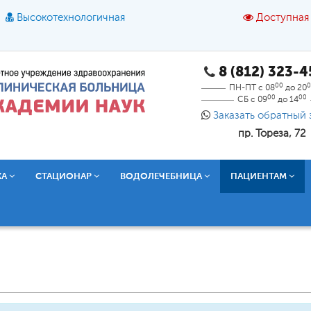
Высокотехнологичная
Доступная
8 (812) 323-
A
A
азмер шрифта:
A
Цвет:
A
A
A
00
0
ПН-ПТ с 08
до 20
00
00
СБ с 09
до 14
Текст:
Кириллица
Брайль
Звук
Заказать обратный 
пр. Тореза, 72
О доступной среде
КА
СТАЦИОНАР
ВОДОЛЕЧЕБНИЦА
ПАЦИЕНТАМ