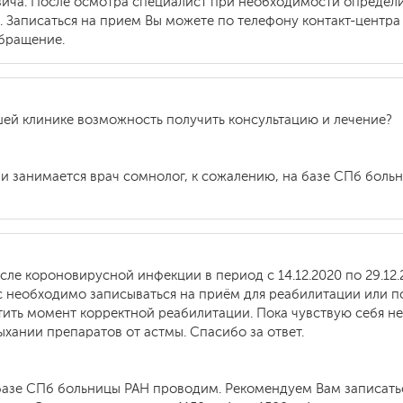
вича. После осмотра специалист при необходимости определи
. Записаться на прием Вы можете по телефону контакт-центра 
бращение.
ашей клинике возможность получить консультацию и лечение?
и занимается врач сомнолог, к сожалению, на базе СПб боль
сле короновирусной инфекции в период с 14.12.2020 по 29.12
с необходимо записываться на приём для реабилитации или п
тить момент корректной реабилитации. Пока чувствую себя не
ыхании препаратов от астмы. Спасибо за ответ.
базе СПб больницы РАН проводим. Рекомендуем Вам записатьс