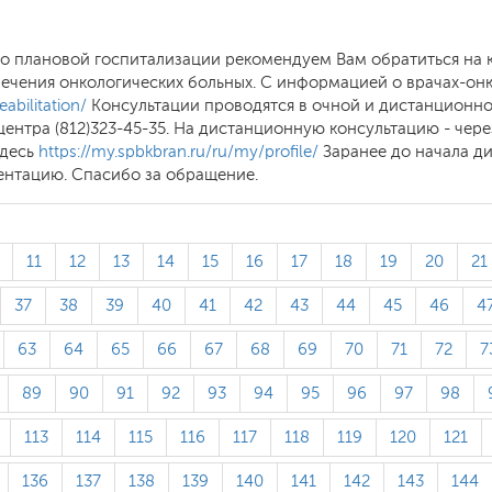
а о плановой госпитализации рекомендуем Вам обратиться на
лечения онкологических больных. С информацией о врачах-он
eabilitation/
Консультации проводятся в очной и дистанционно
ентра (812)323-45-35. На дистанционную консультацию - чере
здесь
https://my.spbkbran.ru/ru/my/profile/
Заранее до начала д
нтацию. Спасибо за обращение.
11
12
13
14
15
16
17
18
19
20
21
37
38
39
40
41
42
43
44
45
46
4
63
64
65
66
67
68
69
70
71
72
7
89
90
91
92
93
94
95
96
97
98
113
114
115
116
117
118
119
120
121
136
137
138
139
140
141
142
143
144