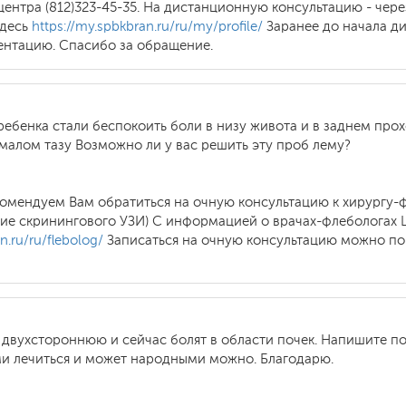
ентра (812)323-45-35. На дистанционную консультацию - чере
здесь
https://my.spbkbran.ru/ru/my/profile/
Заранее до начала д
нтацию. Спасибо за обращение.
ребенка стали беспокоить боли в низу живота и в заднем про
 малом тазу Возможно ли у вас решить эту проб лему?
комендуем Вам обратиться на очную консультацию к хирургу-ф
ение скринингового УЗИ) С информацией о врачах-флебологах
n.ru/ru/flebolog/
Записаться на очную консультацию можно по 
двухстороннюю и сейчас болят в области почек. Напишите пож
и лечиться и может народными можно. Благодарю.