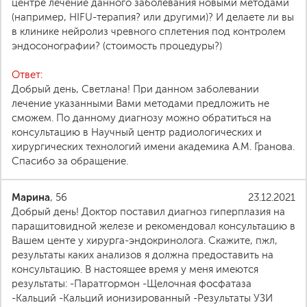
центре лечение данного заболевания новыми методами
(например, HIFU-терапия? или другими)? И делаете ли вы
в клинике нейролиз чревного сплетения под контролем
эндосонографии? (стоимость процедуры?)
Ответ:
Добрый день, Светлана! При данном заболевании
лечение указанными Вами методами предложить не
сможем. По данному диагнозу можно обратиться на
консультацию в Научный центр радиологических и
хирургических технологий имени академика А.М. Гранова.
Спасибо за обращение.
Марина
, 56
23.12.2021
Добрый день! Доктор поставил диагноз гиперплазия на
паращитовидной железе и рекомендовал консультацию в
Вашем центе у хирурга-эндокринолога. Скажите, пжл,
результаты каких анализов я должна предоставить на
консультацию. В настоящее время у меня имеются
результаты: -Паратгормон -Щелочная фосфатаза
-Кальций -Кальций ионизированный -Результаты УЗИ