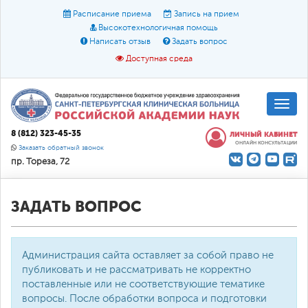
Расписание приема
Запись на прием
Высокотехнологичная помощь
Написать отзыв
Задать вопрос
Доступная среда
A
A
Размер шрифта:
A
8 (812) 323-45-35
ЛИЧНЫЙ КАБИНЕТ
ОНЛАЙН КОНСУЛЬТАЦИИ
Цвет:
A
A
A
Заказать обратный звонок
пр. Тореза, 72
Текст:
Кириллица
Брайль
Звук
О доступной среде
ЗАДАТЬ ВОПРОС
Администрация сайта оставляет за собой право не
публиковать и не рассматривать не корректно
поставленные или не соответствующие тематике
вопросы. После обработки вопроса и подготовки