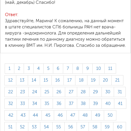
(май, декабрь) Спасибо!
Ответ:
Здравствуйте, Марина! К сожалению, на данный момент
в штате специалистов СПб больницы РАН нет врача-
хирурга -эндокринолога. Для определения дальнейшей
тактики лечения по данному диагнозу можно обратиться
в клинику ВМТ им. Н.И. Пирогова. Спасибо за обращение.
1
2
3
4
5
6
7
8
9
10
11
12
13
14
15
16
17
18
19
20
21
22
23
24
25
26
27
28
29
30
31
32
33
34
35
36
37
38
39
40
41
42
43
44
45
46
47
48
49
50
51
52
53
54
55
56
57
58
59
60