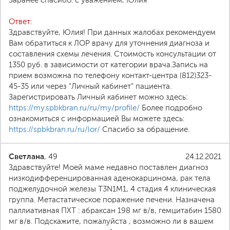
Заранее спасибо. с уважением, Юлия
Ответ:
Здравствуйте, Юлия! При данных жалобах рекомендуем
Вам обратиться к ЛОР врачу для уточнения диагноза и
составления схемы лечения. Стоимость консультации от
1350 руб. в зависимости от категории врача.Запись на
прием возможна по телефону контакт-центра (812)323-
45-35 или через "Личный кабинет" пациента.
Зарегистрировать Личный кабинет можно здесь:
https://my.spbkbran.ru/ru/my/profile/
Более подробно
ознакомиться с информацией Вы можете здесь:
https://spbkbran.ru/ru/lor/
Спасибо за обращение.
Светлана
, 49
24.12.2021
Здравствуйте! Моей маме недавно поставлен диагноз
низкодифференцированная аденокарцинома, рак тела
поджелудочной железы Т3N1M1, 4 стадия 4 клиническая
группа. Метастатическое поражение печени. Назначена
паллиативная ПХТ : абраксан 198 мг в/в, гемцитабин 1580
мг в/в. Подскажите, пожалуйста , возможно ли в вашем