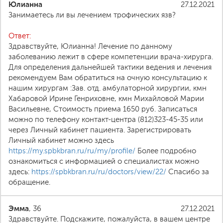
Юлианна
27.12.2021
Занимаетесь ли вы лечением трофических язв?
Ответ:
Здравствуйте, Юлианна! Лечение по данному
заболеванию лежит в сфере компетенции врача-хирурга.
Для определения дальнейшей тактики ведения и лечения
рекомендуем Вам обратиться на очную консультацию к
нашим хирургам :Зав. отд. амбулаторной хирургии, кмн
Хабаровой Ирине Генриховне, кмн Михайловой Марии
Васильевне, Стоимость приема 1650 руб. Записаться
можно по телефону контакт-центра (812)323-45-35 или
через Личный кабинет пациента. Зарегистрировать
Личный кабинет можно здесь
https://my.spbkbran.ru/ru/my/profile/
Более подробно
ознакомиться с информацией о специалистах можно
здесь:
https://spbkbran.ru/ru/doctors/view/22/
Спасибо за
обращение.
Эмма
, 36
27.12.2021
Здравствуйте. Подскажите, пожалуйста, в вашем центре