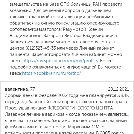
вмешательства на базе СПб больницы РАН провести
возможно. Для решения вопроса о дальнейшей
тактике , плановой госпитализации необходимо
обратиться на очную консультацию оперирующего
ортопеда-травматолога: Разумовой Ксении
Владимировне, Захарова Виктора Владимировича.
Записаться на прием можно по телефону контакт-
центра (812)323-45-35 или через Личный кабинет
пациента. Зарегистрировать Личный кабинет можно
здесь
https://my.spbkbran.ru/ru/my/profile/
Более
подробно ознакомиться с информацией Вы можете
здесь
:https://spbkbran.ru/ru/ortho/
валентина
, 77
28.12.2021
добрый день! в феврале 2022 года мне планируется ЭВЛК
переднедобавочной вены справа, склеротерапия справа.
Прослушав лекцию ФЛЕБОЛОГИЧЕСКОГО ЦЕНТРА
Лазерное лечение варикоза - когда показанием является...
я поняла, что мне необходимо посоветоваться с вашими
флебологами и, в частности, Марковым С.М. о
возможности проведения этой операции. В 2005 году у