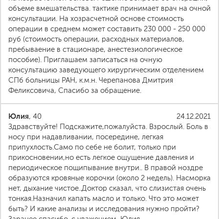
объеме вмешательства. тактике принимает врач на очной
консультации. На хозрасчетной основе стоимость
операции в среднем может составить 230 000 - 250 000
руб (стоимость операции, расходных материалов,
пребываение в стационаре, анестезиологическое
пособие). Приглашаем записаться на очную
консультацию заведующего хирургическим отделением
СПб больницы РАН, к.м.н. Черепанова Дмитрия
Феликсовича, Спасибо за обращение.
Юлия
, 40
24.12.2021
Здравствуйте! Подскажите,пожалуйста. Взрослый. Боль в
носу при надавливании, посередине, легкая
припухлость.Само по себе не болит, только при
прикосновении,но есть легкое ощущение давления и
периодическое пощипывание внутри.. В правой ноздре
образуются кровяные корочки (около 2 недель). Насморка
нет, дыхание чистое..Доктор сказал, что слизистая очень
тонкая.Назначил капать масло и только. Что это может
быть? И какие анализы и исследования нужно пройти?