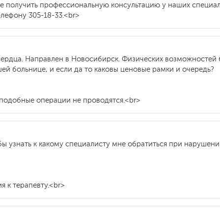
те получить профессиональную консультацию у наших специал
елефону 305-18-33.<br>
ердца. Направлен в Новосибирск. Физических возможностей б
й больнице, и если да то каковы ценовые рамки и очередь?
 подобные операции не проводятся.<br>
бы узнать к какому специалисту мне обратиться при нарушен
я к терапевту.<br>