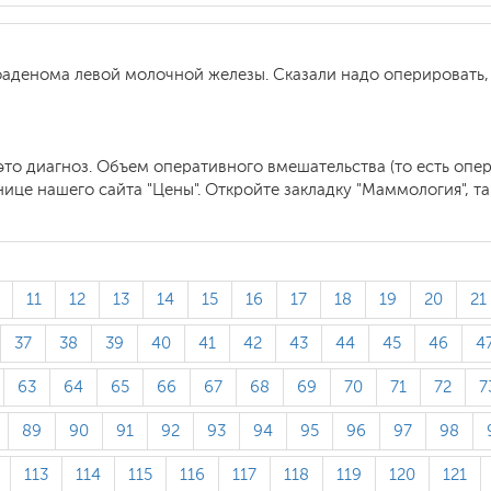
аденома левой молочной железы. Сказали надо оперировать, 
это диагноз. Объем оперативного вмешательства (то есть опер
ице нашего сайта "Цены". Откройте закладку "Маммология", т
11
12
13
14
15
16
17
18
19
20
21
37
38
39
40
41
42
43
44
45
46
4
63
64
65
66
67
68
69
70
71
72
7
89
90
91
92
93
94
95
96
97
98
113
114
115
116
117
118
119
120
121