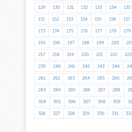
129
130
131
132
133
134
135
151
152
153
154
155
156
157
173
174
175
176
177
178
179
195
196
197
198
199
200
20
217
218
219
220
221
222
223
239
240
241
242
243
244
24
261
262
263
264
265
266
26
283
284
285
286
287
288
2
304
305
306
307
308
309
3
326
327
328
329
330
331
33