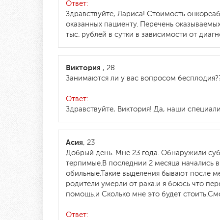
Ответ:
Здравствуйте, Лариса! Стоимость онкореаб
оказанных пациенту. Перечень оказываемых
тыс. рублей в сутки в зависимости от диагн
Виктория
, 28
Занимаются ли у вас вопросом бесплодия?
Ответ:
Здравствуйте, Виктория! Да, наши специа
Асия
, 23
Добрый день. Мне 23 года. Обнаружили су
терпимые.В последнии 2 месяца начались в
обильные.Такие выделения бывают после ме
родители умерли от рака.и я боюсь что пер
помощь.и Сколько мне это будет стоить.См
Ответ: