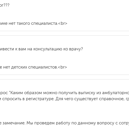
ог???
нике нет такого специалиста.<br>
ивести к вам на консультацию ко врачу?
ке нет детских специалистов.<br>
прос "Каким образом можно получить выписку из амбулаторной
 и спросить в регистратуре. Для чего существует справочное, 
ше замечание. Мы проведем работу по данному вопросу с сот