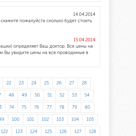
14.04.2014
скажите пожалуйста сколько будет стоить
15.04.2014
ации) определяет Ваш доктор. Все цены на
ам Вы увидите цены на все проводимые в
22
23
24
25
26
27
28
7
48
49
50
51
52
53
54
3
74
75
76
77
78
79
80
99
100
101
102
103
104
105
122
123
124
125
126
127
128