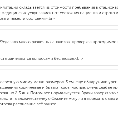
илитации складывается из стоимости пребывания в стационар
 медицинских услуг зависит от состояния пациента и строго 
оза и тяжести состояния.<br>
??сдавала много различных анализов, проверяла проходимост
листы занимаются вопросами бесплодия.<br>
бсерозную миому матки размером 3 см. еще обнаружили урепл
ыделения коричневые и бывают кровянистые, очень слабые кр
сячных 2-3 дня. Потом все нормализуется. Врачи говорят чт
ерастёт в злокачественную.Скажите могу ли я приехать к вам
отрела расписание всё занято.