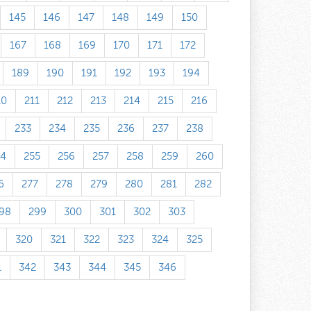
145
146
147
148
149
150
167
168
169
170
171
172
189
190
191
192
193
194
10
211
212
213
214
215
216
233
234
235
236
237
238
54
255
256
257
258
259
260
6
277
278
279
280
281
282
98
299
300
301
302
303
320
321
322
323
324
325
1
342
343
344
345
346