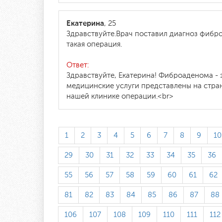
Екатерина
, 25
Здравствуйте.Врач поставил диагноз фибро
такая операция.
Ответ:
Здравствуйте, Екатерина! Фиброаденома - 
медицинские услуги представлены на стран
нашей клинике операции.<br>
1
2
3
4
5
6
7
8
9
10
29
30
31
32
33
34
35
36
55
56
57
58
59
60
61
62
81
82
83
84
85
86
87
88
106
107
108
109
110
111
112