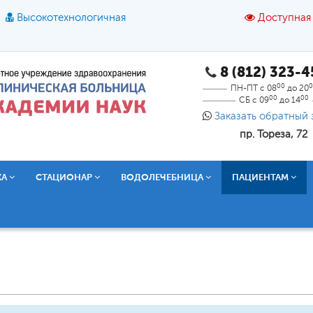
Высокотехнологичная
Доступная
8 (812) 323-
A
A
азмер шрифта:
A
Цвет:
A
A
A
00
0
ПН-ПТ с 08
до 20
00
00
СБ с 09
до 14
Текст:
Кириллица
Брайль
Звук
Заказать обратный 
пр. Тореза, 72
О доступной среде
КА
СТАЦИОНАР
ВОДОЛЕЧЕБНИЦА
ПАЦИЕНТАМ