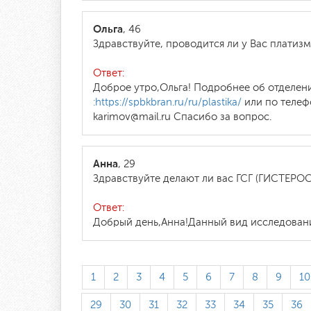
Ольга
, 46
Здравствуйте, проводится ли у Вас платизм
Ответ:
Доброе утро,Ольга! Подробнее об отделен
:https://spbkbran.ru/ru/plastika/
или по телефо
karimov@mail.ru Спасибо за вопрос.
Анна
, 29
Здравствуйте делают ли вас ГСГ (ГИСТЕРО
Ответ:
Добрый день,Анна!Данный вид исследовани
1
2
3
4
5
6
7
8
9
10
29
30
31
32
33
34
35
36