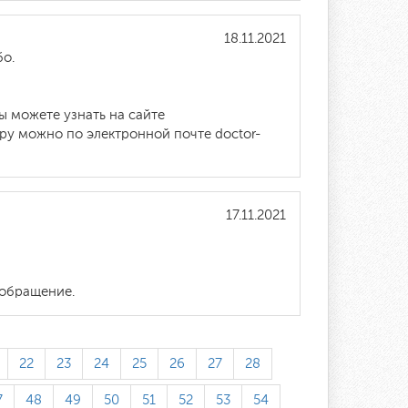
18.11.2021
бо.
ы можете узнать на сайте
тору можно по электронной почте doctor-
17.11.2021
 обращение.
22
23
24
25
26
27
28
7
48
49
50
51
52
53
54