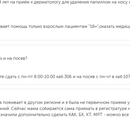
 лет на приём к дерматологу для удаления папиллом на носу 
вает помощь только взрослым пациентам "18+",оказать медиц
з и на посев?
сдать с пн-пт 8.00-10.00 каб.306 и на посев с пн-чт в каб.10
а поживает в другом регионе и я была не первичном приеме у 
ний. Сейчас мама собирается сама приехать в регистратуре 
начили дополнительно сделать КАК, БХ, КТ, МРТ - можно все э