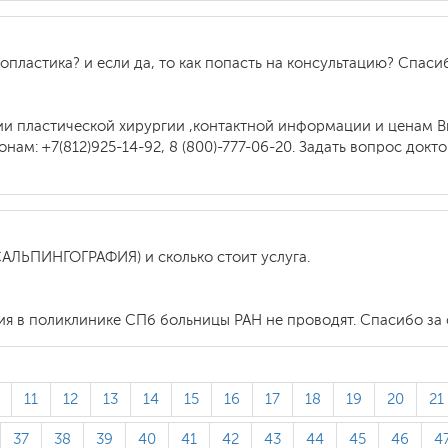
опластика? и если да, то как попасть на консультацию? Спаси
ии пластической хирургии ,контактной информации и ценам В
нам: +7(812)925-14-92, 8 (800)-777-06-20. Задать вопрос док
САЛЬПИНГОГРАФИЯ) и сколько стоит услуга.
я в поликлинике СПб больницы РАН не проводят. Спасибо за
11
12
13
14
15
16
17
18
19
20
21
37
38
39
40
41
42
43
44
45
46
4