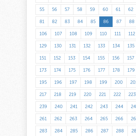
55
56
57
58
59
60
61
62
81
82
83
84
85
86
87
88
106
107
108
109
110
111
112
129
130
131
132
133
134
135
151
152
153
154
155
156
157
173
174
175
176
177
178
179
195
196
197
198
199
200
20
217
218
219
220
221
222
223
239
240
241
242
243
244
24
261
262
263
264
265
266
26
283
284
285
286
287
288
2