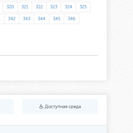
320
321
322
323
324
325
1
342
343
344
345
346
Доступная среда