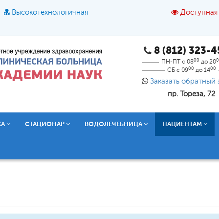
Высокотехнологичная
Доступная
8 (812) 323-
A
A
азмер шрифта:
A
Цвет:
A
A
A
00
0
ПН-ПТ с 08
до 20
00
00
СБ с 09
до 14
Текст:
Кириллица
Брайль
Звук
Заказать обратный 
пр. Тореза, 72
О доступной среде
КА
СТАЦИОНАР
ВОДОЛЕЧЕБНИЦА
ПАЦИЕНТАМ