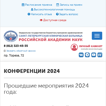
Расписание приема
Запись на прием
Высокотехнологичная помощь
Написать отзыв
Задать вопрос
Доступная среда
A
A
Размер шрифта:
A
8 (812) 323-45-35
ЛИЧНЫЙ КАБИНЕТ
ОНЛАЙН КОНСУЛЬТАЦИИ
Цвет:
A
A
A
Заказать обратный звонок
пр. Тореза, 72
Текст:
Кириллица
Брайль
Звук
О доступной среде
КОНФЕРЕНЦИИ 2024
Прошедшие мероприятия 2024
года: