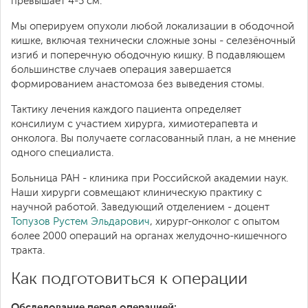
превышает 4-5 см.
Мы оперируем опухоли любой локализации в ободочной
кишке, включая технически сложные зоны - селезёночный
изгиб и поперечную ободочную кишку. В подавляющем
большинстве случаев операция завершается
формированием анастомоза без выведения стомы.
Тактику лечения каждого пациента определяет
консилиум с участием хирурга, химиотерапевта и
онколога. Вы получаете согласованный план, а не мнение
одного специалиста.
Больница РАН - клиника при Российской академии наук.
Наши хирурги совмещают клиническую практику с
научной работой. Заведующий отделением - доцент
Топузов Рустем Эльдарович
, хирург-онколог с опытом
более 2000 операций на органах желудочно-кишечного
тракта.
Как подготовиться к операции
Обследование перед операцией: