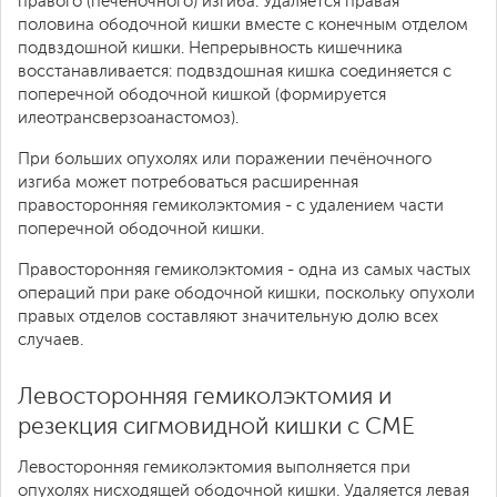
правого (печёночного) изгиба. Удаляется правая
половина ободочной кишки вместе с конечным отделом
подвздошной кишки. Непрерывность кишечника
восстанавливается: подвздошная кишка соединяется с
поперечной ободочной кишкой (формируется
илеотрансверзоанастомоз).
При больших опухолях или поражении печёночного
изгиба может потребоваться расширенная
правосторонняя гемиколэктомия - с удалением части
поперечной ободочной кишки.
Правосторонняя гемиколэктомия - одна из самых частых
операций при раке ободочной кишки, поскольку опухоли
правых отделов составляют значительную долю всех
случаев.
Левосторонняя гемиколэктомия и
резекция сигмовидной кишки с CME
Левосторонняя гемиколэктомия выполняется при
опухолях нисходящей ободочной кишки. Удаляется левая