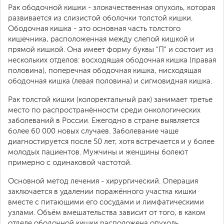
Рак ободочной кишки - злокачественная опухоль, которая
развивается из слизистой оболочки толстой кишки.
Ободочная кишка - это основная часть толстого
кишечника, расположенная между слепой кишкой и
прямой кишкой. Она имеет форму буквы "П" и состоит из
нескольких отделов: восходящая ободочная кишка (правая
половина), поперечная ободочная кишка, нисходящая
ободочная кишка (левая половина) и сигмовидная кишка.
Рак толстой кишки (колоректальный рак) занимает третье
место по распространённости среди онкологических
заболеваний в России. Ежегодно в стране выявляется
более 60 000 новых случаев. Заболевание чаще
диагностируется после 50 лет, хотя встречается и у более
молодых пациентов. Мужчины и женщины болеют
примерно с одинаковой частотой.
Основной метод лечения - хирургический. Операция
заключается в удалении поражённого участка кишки
вместе с питающими его сосудами и лимфатическими
узлами. Объём вмешательства зависит от того, в каком
отделе ободочной кишки расположена опухоль.