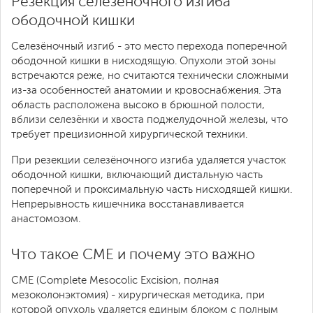
Резекция селезёночного изгиба
ободочной кишки
Селезёночный изгиб - это место перехода поперечной
ободочной кишки в нисходящую. Опухоли этой зоны
встречаются реже, но считаются технически сложными
из-за особенностей анатомии и кровоснабжения. Эта
область расположена высоко в брюшной полости,
вблизи селезёнки и хвоста поджелудочной железы, что
требует прецизионной хирургической техники.
При резекции селезёночного изгиба удаляется участок
ободочной кишки, включающий дистальную часть
поперечной и проксимальную часть нисходящей кишки.
Непрерывность кишечника восстанавливается
анастомозом.
Что такое CME и почему это важно
CME (Complete Mesocolic Excision, полная
мезоколонэктомия) - хирургическая методика, при
которой опухоль удаляется единым блоком с полным