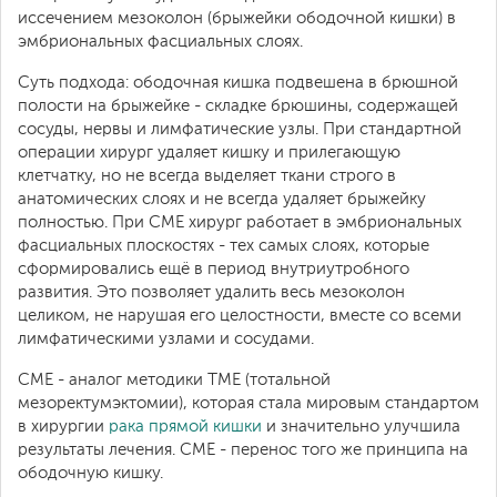
иссечением мезоколон (брыжейки ободочной кишки) в
эмбриональных фасциальных слоях.
Суть подхода: ободочная кишка подвешена в брюшной
полости на брыжейке - складке брюшины, содержащей
сосуды, нервы и лимфатические узлы. При стандартной
операции хирург удаляет кишку и прилегающую
клетчатку, но не всегда выделяет ткани строго в
анатомических слоях и не всегда удаляет брыжейку
полностью. При CME хирург работает в эмбриональных
фасциальных плоскостях - тех самых слоях, которые
сформировались ещё в период внутриутробного
развития. Это позволяет удалить весь мезоколон
целиком, не нарушая его целостности, вместе со всеми
лимфатическими узлами и сосудами.
CME - аналог методики TME (тотальной
мезоректумэктомии), которая стала мировым стандартом
в хирургии
рака прямой кишки
и значительно улучшила
результаты лечения. CME - перенос того же принципа на
ободочную кишку.