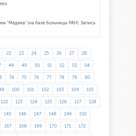
сибо
 "Медика" (на базе больницы РАН). Запись
22
23
24
25
26
27
28
7
48
49
50
51
52
53
54
3
74
75
76
77
78
79
80
99
100
101
102
103
104
105
122
123
124
125
126
127
128
145
146
147
148
149
150
167
168
169
170
171
172