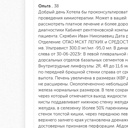
Ольга
, 38
Добрый день Хотела бы проконсультировать
проведения химиотерапии. Может в вашей 
рассмотреть платное лечение и более д
диагностики Кабинет рентгеновской компьют
пациента: Скрябин Иван Николаевиц Дата р
Отделение: ОТАО МСКТ ЛЕГКИХ и СРЕДО
мв. Ультравист 300,0 мг/мл -95,0 мл. В ди
слева от 30-06-2023г: В левой плевральной
дорсальных отделов базальных сегментов н
Внутригрудные лимфоузлы: 2R, 4R до 11,6
по передней брюшной стенки справа от с
выпота. Печень увеличена в размерах (КВР
не расширены. Околопеченочно небольшой 
железа нормальных размеров. В теле сохра
через который отмечается выход жидкости
кисты поддавливает нижнюю стенку желудк
желудка, в селезенку (более 50% паренхи
стенок толстой кишки, через переднюю ле
верхнего залнего края установлена дренаж
достоверных признаков перфорации. Абдом