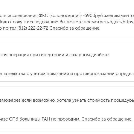
ть исследования ФКС (колоноскопия) -5900руб.,медикаменто
Подготовку к исследованию Вы можете посмотреть здесь:https:/
по тел:(812) 222-22-72 Спасибо за обращение.
ская операция при гипертонии и сахарном диабете
ешательства с учетом показаний и противопоказаний определ
азмофарез,если возможно, хотела узнать стоимость процедур
базе СПб больницы РАН не проводим. Спасибо за обращение.