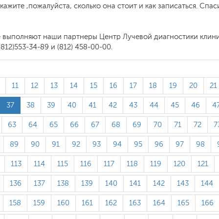
кажите ,пожалуйста, сколько она стоит и как записаться. Спа
 выполняют наши партнеры Центр Лучевой диагностики клиники
12)553-34-89 и (812) 458-00-00.
11
12
13
14
15
16
17
18
19
20
21
37
38
39
40
41
42
43
44
45
46
4
63
64
65
66
67
68
69
70
71
72
7
89
90
91
92
93
94
95
96
97
98
113
114
115
116
117
118
119
120
121
136
137
138
139
140
141
142
143
144
158
159
160
161
162
163
164
165
166