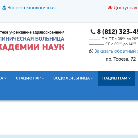
Высокотехнологичная
Доступная
8 (812) 323-
A
A
азмер шрифта:
A
Цвет:
A
A
A
00
0
ПН-ПТ с 08
до 20
00
00
СБ с 09
до 14
Текст:
Кириллица
Брайль
Звук
Заказать обратный 
пр. Тореза, 72
О доступной среде
КА
СТАЦИОНАР
ВОДОЛЕЧЕБНИЦА
ПАЦИЕНТАМ