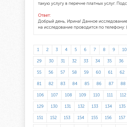
такую услугу в перечне платных услуг. Подс
Ответ:
Добрый день, Ирина! Данное исследование
на исследование проводится по телефону: (8
1
2
3
4
5
6
7
8
9
10
29
30
31
32
33
34
35
36
55
56
57
58
59
60
61
62
81
82
83
84
85
86
87
88
106
107
108
109
110
111
112
129
130
131
132
133
134
135
151
152
153
154
155
156
157