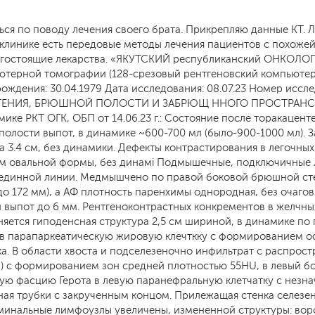
ся по поводу лечения своего брата. Прикрепляю данные КТ. 
клинике есть передовые методы лечения пациентов с похожей
орогостоящие лекарства. «ЯКУТСКИЙ республиканский ОНКО
ерной томографии (128-срезовый рентгеновский компьютерный 
ождения: 30.04.1979 Дата исследования: 08.07.23 Номер иссл
СТЕНИЯ, БРЮШНОЙ ПОЛОСТИ И ЗАБРЮЩ ННОГО ПРОСТРАНСТВА
намике РКТ ОГК, ОБП от 14.06.23 г.: Состояние после торакаце
 полости выпот, в динамике ~600-700 мл (было-900-1000 мл). 
а 3.4 см, без динамики. Дефекты контрастирования в легочных
 мм овальной формы, без динамі Подмышечные, подключичные
рединной линии. Медмышчено по правой боковой брюшной сте
 до 172 мм), а АФ плотность паренхимы однородная, без очаг
выпот до 6 мм. Рентгеноконтрастных конкрементов в желчных
няется гиподенсная структура 2,5 см шириной, в динамике по
 в парапаркеатическую жировую клечткку с формированием о
а. В области хвоста и подселезеночно инфильтрат с распрос
мы) с формированием зон средней плотностью 55HU, в левый 
вую фасцию Герота в левую паранефральную клетчатку с незн
ная трубки с закрученным концом. Прилежащая стенка селезен
инальные лимфоузлы увеличены, измененной структуры: вор