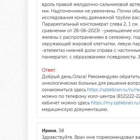
вдоль правой желудочно-сальниковой артер
мм. Надпочечники не увеличены. Почки об
исследования конец дренажной трубки расп
Параректальный конгломерат слева 2, 1 см.
сравнении от 28-06-2023г. -уменьшение ко
железы с распротранением в селезенку, по
окружающей жировой клетчатки, левую пар
-ателектаз нижней доли справа с частичн
панкератит, с образованием псевдокисты. 
Ответ:
Добрый день,Ольга! Рекомендуем обратить
онкологических больных для решения вопр
ознакомиться здесь
https://spbkbran.ru/ru/rea
можно по телефону колл-центра (812)222-2
кабинет можно здесь
https://my.spbkbran.ru
медицинскую документацию.
Ирина
, 58
Здравствуйте. Врач мне порекомендовал ва