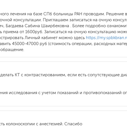
вного лечения на базе СПб больницы РАН проводим. Решение 
а очной консультации. Приглашаем записаться на очную кон
ич, Багдаева Сабина Шаирбековна . Более подробно ознакоми
 приема от 1600руб. Записаться на очную консультацию можн
гистрировать Личный кабинет можно здесь
https://my.spbkbran.r
авить 45000-47000 руб (стоимость операции, расходных мате
 обращение.
 делать КТ с контрастированием, если есть сопутствующие ди
ния исследования с учетом показаний и противопоказаний оп
ть колоноскопии с анестезией. Спасибо