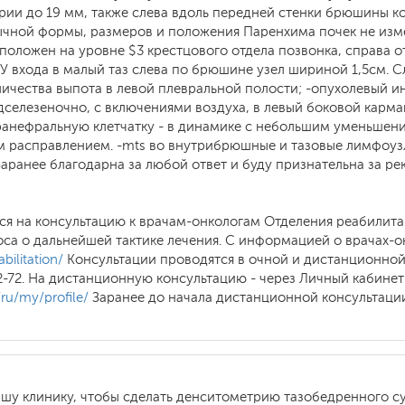
ии до 19 мм, также слева вдоль передней стенки брюшины ко
ычной формы, размеров и положения Паренхима почек не изм
оложен на уровне $3 крестцового отдела позвонка, справа о
 У входа в малый таз слева по брюшине узел шириной 1,5см. С
личества выпота в левой плевральной полости; -опухолевый и
дселезеночно, с включениями воздуха, в левый боковой карма
анефральную клетчатку - в динамике с небольшим уменьшение
ым расправлением. -mts во внутрибрюшные и тазовые лимфоу
Заранее благодарна за любой ответ и буду признательна за р
ся на консультацию к врачам-онкологам Отделения реабилита
оса о дальнейшей тактике лечения. С информацией о врачах-
bilitation/
Консультации проводятся в очной и дистанционной
2-72. На дистанционную консультацию - через Личный кабине
/ru/my/profile/
Заранее до начала дистанционной консультац
шу клинику, чтобы сделать денситометрию тазобедренного су