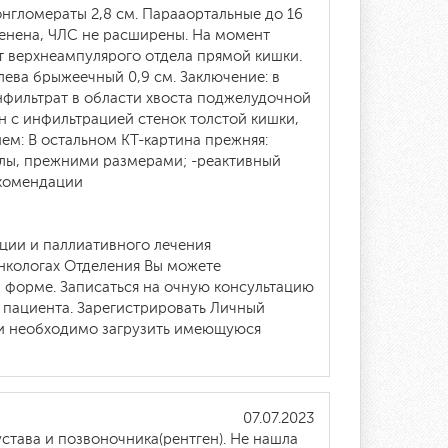
нгломераты 2,8 см. Парааортальные до 16
енена, ЧЛС не расширены. На момент
т верхнеампулярого отдела прямой кишки.
лева брыжеечный 0,9 см. Заключение: в
нфильтрат в области хвоста поджелудочной
н с инфильтрацией стенок толстой кишки,
м: В остальном КТ-картина прежняя:
злы, прежними размерами; -реактивный
екомендации
ции и паллиативного лечения
онкологах Отделения Вы можете
 форме. Записаться на очную консультацию
т пациента. Зарегистрировать Личный
ии необходимо загрузить имеющуюся
07.07.2023
става и позвоночника(рентген). Не нашла