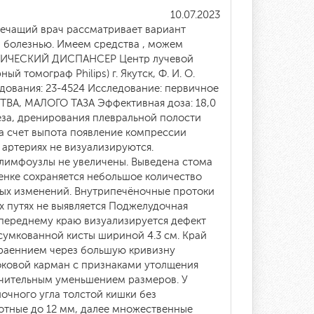
10.07.2023
Лечащий врач рассматривает вариант
 болезнью. Имеем средства , можем
ЛОГИЧЕСКИЙ ДИСПАНСЕР Центр лучевой
томограф Philips) г. Якутск, Ф. И. О.
едования: 23-4524 Исследование: первичное
, МАЛОГО ТАЗА Эффективная доза: 18,0
нтеза, дренирования плевральной полости
За счет выпота появление компрессии
 артериях не визуализируются.
 лимфоузлы не увеличены. Выведена стома
нке сохраняется небольшое количество
овых изменений. Внутрипечёночные протоки
 путях не выявляется Поджелудочная
 переднему краю визуализируется дефект
сумкованной кисты шириной 4.3 см. Край
траеннием через большую кривизну
боковой карман с признаками утолщения
ачительным уменьшением размеров. У
очного угла толстой кишки без
отные до 12 мм, далее множественные