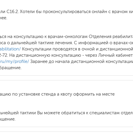
ли С16.2. Хотели бы проконсультироваться онлайн с врачом х
нее.
ься на консультацию к врачам-онкологам Отделения реабилит
оса о дальнейшей тактике лечения. С информацией о врачах-
bilitation/
Консультации проводятся в очной и дистанционной
2-72. На дистанционную консультацию - через Личный кабине
/ru/my/profile/
Заранее до начала дистанционной консультац
бращение.
ацию по установке стенда а квоту оформить на месте
льнейшей тактики Вы можете обратиться к специалистам отде
ащение.