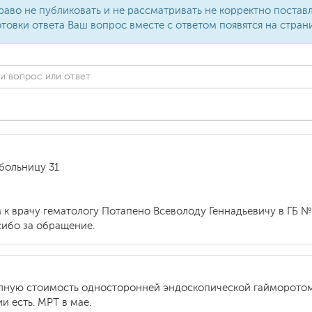
раво не публиковать и не рассматривать не корректно поста
товки ответа Ваш вопрос вместе с ответом появятся на стран
больницу 31
м к врачу гематологу Потапено Всеволоду Геннадьевичу в ГБ 
сибо за обращение.
олную стоимость односторонней эндоскопической гайморотоми
 есть. МРТ в мае.