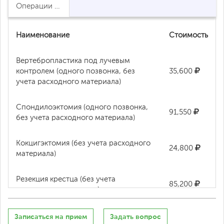
Операции на позвоночнике
Наименование
Стоимость
Вертебропластика под лучевым
контролем (одного позвонка, без
35,600
учета расходного материала)
Спондилоэктомия (одного позвонка,
91,550
без учета расходного материала)
Кокцигэктомия (без учета расходного
24,800
материала)
Резекция крестца (без учета
85,200
расходного материала)
Артродез позвоночника (спондилодез
Записаться на прием
Задать вопрос