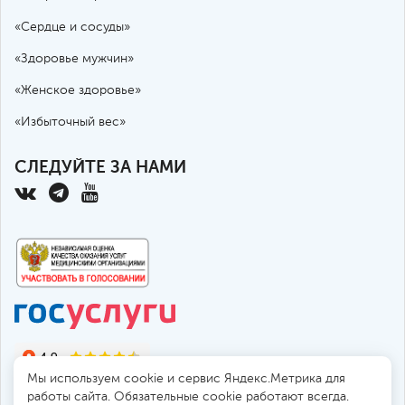
Декомпрессия межпозвоночного
диска пункционная (нуклеопластика,
32,000
«Сердце и сосуды»
без учета расходного материала)
«Здоровье мужчин»
«Женское здоровье»
Иссечение межпозвоночного диска с
использованием
43,500
«Избыточный вес»
видеоэндоскопических технологий
(без учета расходного материала)
СЛЕДУЙТЕ ЗА НАМИ
Радиочастотная термоабляция
(фасеточных суставов, одного
18,000
сегмента, с двух сторон, без учета
расходного материала)
Спондилосинтез (без учета
54,000
стоимости расходного материала)
Мы используем cookie и сервис Яндекс.Метрика для
работы сайта. Обязательные cookie работают всегда.