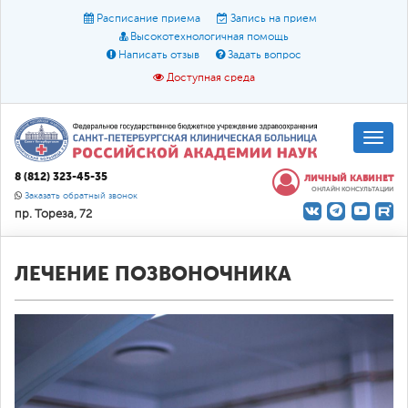
Расписание приема
Запись на прием
Высокотехнологичная помощь
Написать отзыв
Задать вопрос
Доступная среда
A
A
Размер шрифта:
A
8 (812) 323-45-35
ЛИЧНЫЙ КАБИНЕТ
ОНЛАЙН КОНСУЛЬТАЦИИ
Цвет:
A
A
A
Заказать обратный звонок
пр. Тореза, 72
Текст:
Кириллица
Брайль
Звук
О доступной среде
ЛЕЧЕНИЕ ПОЗВОНОЧНИКА