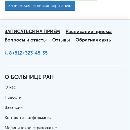
одного сегмента, без учета
19,600
Записаться на диспансеризацию
расходного материала)
Удаление тела позвонка с
эндопротезированием (без учета
69,300
ЗАПИСАТЬСЯ НА ПРИЕМ
Расписание приема
расходного материала)
Вопросы и ответы
Отзывы
Обратная связь
Коррекция деформации
8 (812) 323-45-35
позвоночника (одного отдела
77,800
позвоночника, без учета расходного
материала)
О БОЛЬНИЦЕ РАН
Удаление внутреннего фиксирующего
О нас
устройства (позвоночника, без учета
36,500
расходного материала)
Новости
Вакансии
Декомпрессивная ламинэктомия
(одного сегмента позвоночника, без
31,700
Контактная информация
учета расходного материала)
Медицинское страхование