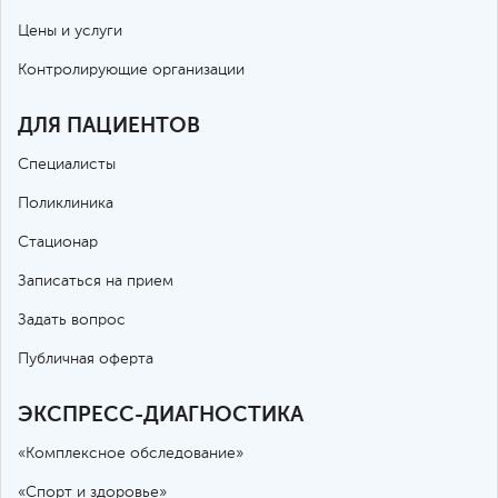
Декомпрессивная ламинэктомия
Цены и услуги
позвонков с фиксацией (одного
92,400
отдела позвоночника, без учета
Контролирующие организации
расходного материала)
ДЛЯ ПАЦИЕНТОВ
Введение лекарственных препаратов
Специалисты
в область периферического нерва
7,500
(паравертебральная блокада, без
Поликлиника
учета расходного материала)
Стационар
Удаление внеорганной опухоли (в
Записаться на прием
области позвоночника, без учета
52,300
Задать вопрос
расходного материала)
Публичная оферта
Биопсия кости (трепанбиопсия
костных структур под лучевым
ЭКСПРЕСС-ДИАГНОСТИКА
18,500
контролем, без учета расходного
материала)
«Комплексное обследование»
«Спорт и здоровье»