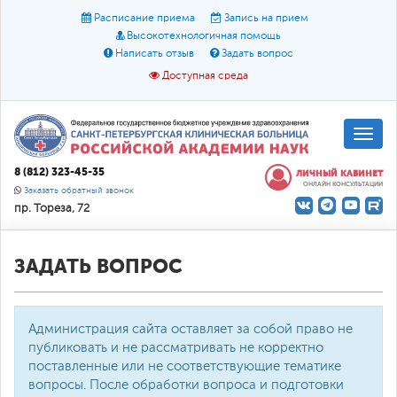
Расписание приема
Запись на прием
Высокотехнологичная помощь
Написать отзыв
Задать вопрос
Доступная среда
A
A
Размер шрифта:
A
8 (812) 323-45-35
ЛИЧНЫЙ КАБИНЕТ
ОНЛАЙН КОНСУЛЬТАЦИИ
Цвет:
A
A
A
Заказать обратный звонок
пр. Тореза, 72
Текст:
Кириллица
Брайль
Звук
О доступной среде
ЗАДАТЬ ВОПРОС
Администрация сайта оставляет за собой право не
публиковать и не рассматривать не корректно
поставленные или не соответствующие тематике
вопросы. После обработки вопроса и подготовки