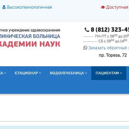
Высокотехнологичная
Доступная
8 (812) 323-
A
A
азмер шрифта:
A
Цвет:
A
A
A
00
0
ПН-ПТ с 08
до 20
00
00
СБ с 09
до 14
Текст:
Кириллица
Брайль
Звук
Заказать обратный 
пр. Тореза, 72
О доступной среде
КА
СТАЦИОНАР
ВОДОЛЕЧЕБНИЦА
ПАЦИЕНТАМ