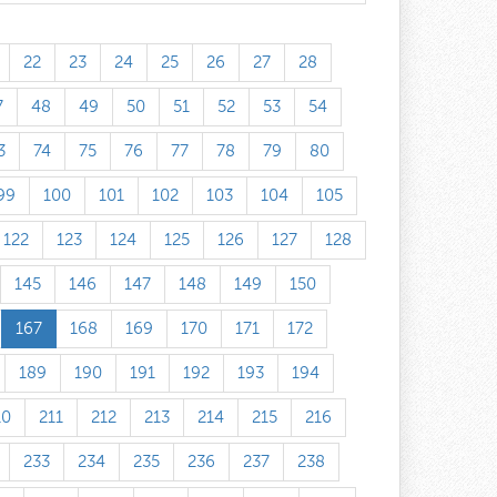
22
23
24
25
26
27
28
7
48
49
50
51
52
53
54
3
74
75
76
77
78
79
80
99
100
101
102
103
104
105
122
123
124
125
126
127
128
145
146
147
148
149
150
167
168
169
170
171
172
189
190
191
192
193
194
10
211
212
213
214
215
216
233
234
235
236
237
238