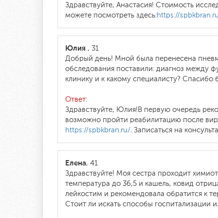
Здравствуйте, Анастасия! Стоимость иссл
можете посмотреть здесь:
https://spbkbran.r
Юлия
, 31
Добрый день! Мной была перенесена пневм
обследования поставили: диагноз между фу
клинику и к какому специалисту? Спасибо 
Ответ:
Здравствуйте, Юлия!В первую очередь реко
возможно пройти реабилитацию после вир
https://spbkbran.ru/
. Записаться на консульт
Елена
, 41
Здравствуйте! Моя сестра проходит химиот
температура до 36,5 и кашель, ковид отриц
лейкостим и рекомендовала обратится к те
Стоит ли искать способы госпитализации и