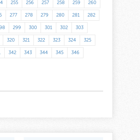
54
255
256
257
258
259
260
6
277
278
279
280
281
282
98
299
300
301
302
303
320
321
322
323
324
325
1
342
343
344
345
346