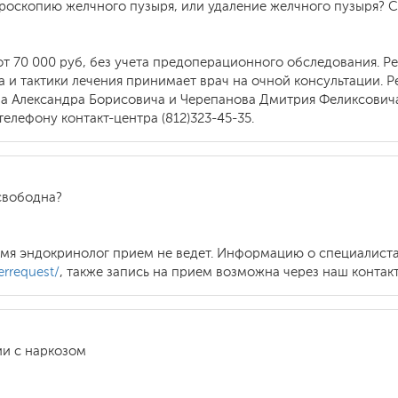
роскопию желчного пузыря, или удаление желчного пузыря? С
т 70 000 руб, без учета предоперационного обследования. Р
а и тактики лечения принимает врач на очной консультации.
ва Александра Борисовича и Черепанова Дмитрия Феликсович
елефону контакт-центра (812)323-45-35.
 свободна?
ремя эндокринолог прием не ведет. Информацию о специалист
errequest/
, также запись на прием возможна через наш контакт-
ии с наркозом