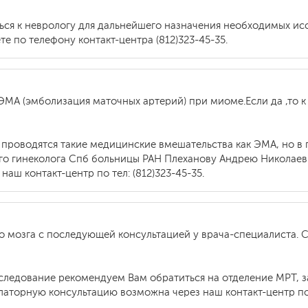
ся к неврологу для дальнейшего назначения необходимых исс
е по телефону контакт-центра (812)323-45-35.
ЭМА (эмболизация маточных артерий) при миоме.Если да ,то к 
Н проводятся такие медицинские вмешательства как ЭМА, но 
го гинеколога Спб больницы РАН Плеханову Андрею Николаеви
аш контакт-центр по тел: (812)323-45-35.
го мозга с последующей консультацией у врача-специалиста. 
следование рекомендуем Вам обратиться на отделение МРТ, зап
латорную консультацию возможна через наш контакт-центр по те