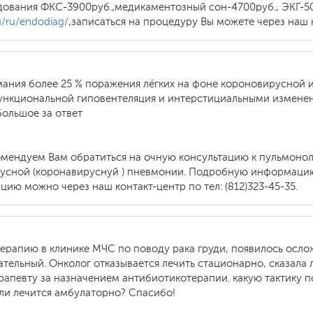
едования ФКС-3900руб.,медикаментозный сон-4700руб., ЭКГ-5
u/ru/endodiag/
,записаться на процедуру Вы можете через наш к
ания более 25 % поражения лёгких на фоне короновирусной и
нкциональной гиповентеляция и интерстициальными изменения
большое за ответ
мендуем Вам обратиться на очную консультацию к пульмоноло
усной (коронавируснуй ) пневмонии. Подробную информацию
ацию можно через наш контакт-центр по тел: (812)323-45-35.
ерапию в клинике МЧС по поводу рака груди, появилось ослож
ательный. Онколог отказывается лечить стационарно, сказала
рапевту за назначением антибиотикотерапии. какую тактику 
ли лечится амбулаторно? Спасибо!