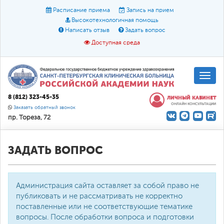
Расписание приема
Запись на прием
Высокотехнологичная помощь
Написать отзыв
Задать вопрос
Доступная среда
A
A
Размер шрифта:
A
8 (812) 323-45-35
ЛИЧНЫЙ КАБИНЕТ
ОНЛАЙН КОНСУЛЬТАЦИИ
Цвет:
A
A
A
Заказать обратный звонок
пр. Тореза, 72
Текст:
Кириллица
Брайль
Звук
О доступной среде
ЗАДАТЬ ВОПРОС
Администрация сайта оставляет за собой право не
публиковать и не рассматривать не корректно
поставленные или не соответствующие тематике
вопросы. После обработки вопроса и подготовки