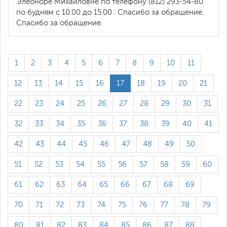
Элеоноре Михайловне по телефону (812) 293-54-80
по будням с 10.00 до 15.00 . Спасибо за обращение.
Спасибо за обращение.
1
2
3
4
5
6
7
8
9
10
11
12
13
14
15
16
17
18
19
20
21
22
23
24
25
26
27
28
29
30
31
32
33
34
35
36
37
38
39
40
41
42
43
44
45
46
47
48
49
50
51
52
53
54
55
56
57
58
59
60
61
62
63
64
65
66
67
68
69
70
71
72
73
74
75
76
77
78
79
80
81
82
83
84
85
86
87
88