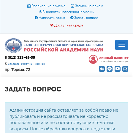
Расписание приема
Запись на прием
Высокотехнологичная помощь
Написать отзыв
Задать вопрос
Доступная среда
A
A
Размер шрифта:
A
8 (812) 323-45-35
ЛИЧНЫЙ КАБИНЕТ
ОНЛАЙН КОНСУЛЬТАЦИИ
Цвет:
A
A
A
Заказать обратный звонок
пр. Тореза, 72
Текст:
Кириллица
Брайль
Звук
О доступной среде
ЗАДАТЬ ВОПРОС
Администрация сайта оставляет за собой право не
публиковать и не рассматривать не корректно
поставленные или не соответствующие тематике
вопросы. После обработки вопроса и подготовки