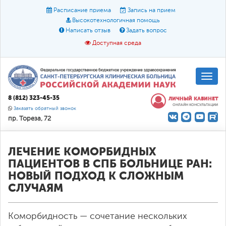
Расписание приема
Запись на прием
Высокотехнологичная помощь
Написать отзыв
Задать вопрос
Доступная среда
A
A
Размер шрифта:
A
8 (812) 323-45-35
ЛИЧНЫЙ КАБИНЕТ
ОНЛАЙН КОНСУЛЬТАЦИИ
Цвет:
A
A
A
Заказать обратный звонок
пр. Тореза, 72
Текст:
Кириллица
Брайль
Звук
О доступной среде
ЛЕЧЕНИЕ КОМОРБИДНЫХ
ПАЦИЕНТОВ В СПБ БОЛЬНИЦЕ РАН:
НОВЫЙ ПОДХОД К СЛОЖНЫМ
СЛУЧАЯМ
Коморбидность — сочетание нескольких