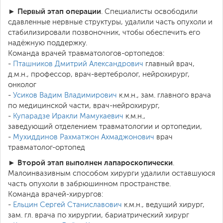
Первый этап операции
►
. Специалисты освободили
сдавленные нервные структуры, удалили часть опухоли и
стабилизировали позвоночник, чтобы обеспечить его
надёжную поддержку.
Команда врачей травматологов-ортопедов:
-
Пташников Дмитрий Александрович
главный врач,
д.м.н., профессор, врач-вертебролог, нейрохирург,
онколог
-
Усиков Вадим Владимирович
к.м.н., зам. главного врача
по медицинской части, врач-нейрохирург,
-
Купарадзе Иракли Мамукаевич
к.м.н.,
заведующий отделением травматологии и ортопедии,
-
Мухиддинов Рахматжон Ахмаджонович
врач
травматолог-ортопед
Второй этап выполнен лапароскопически
►
.
Малоинвазивным способом хирурги удалили оставшуюся
часть опухоли в забрюшинном пространстве.
Команда врачей-хирургов:
-
Ельцин Сергей Станиславович
к.м.н., ведущий хирург,
зам. гл. врача по хирургии, бариатрический хирург