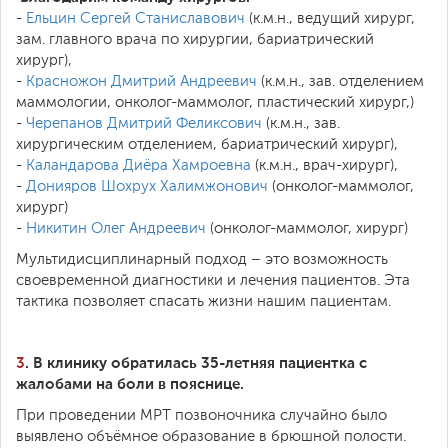
-
Ельцин Сергей Станиславович
(к.м.н., ведущий хирург,
зам. главного врача по хирургии, бариатрический
хирург),
-
Красножон Дмитрий Андреевич
(к.м.н., зав. отделением
маммологии, онколог-маммолог, пластический хирург,)
-
Черепанов Дмитрий Феликсович
(к.м.н., зав.
хирургическим отделением, бариатрический хирург),
-
Каландарова Диёра Хамроевна
(к.м.н., врач-хирург),
-
Донияров Шохрух Халимжонович
(онколог-маммолог,
хирург)
-
Никитин Олег Андреевич
(онколог-маммолог, хирург)
Мультидисциплинарный подход – это возможность
своевременной диагностики и лечения пациентов. Эта
тактика позволяет спасать жизни нашим пациентам.
3
. В клинику обратилась 35-летняя пациентка с
жалобами на боли в пояснице.
При проведении МРТ позвоночника случайно было
выявлено объёмное образование в брюшной полости.