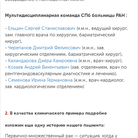
Мультидисциплинарная команда СПб больницы РАН :
-
Ельцин Сергей Станиславович
(к.м.н., ведущий хирург,
зам. главного врача по хирургии, бариатрический
хирург),
-
Черепанов Дмитрий Феликсович
(к.м.н., зав.
хирургическим отделением, бариатрический хирург),
-
Каландарова Диёра Хамроевна
(к.м.н., врач-хирург),
-
Козаев Андрей Викентьевич
(зав. отделением, врач по
рентгенэндоваскулярным диагностике и лечению),
-
Семенова Ирина Германовна
(к.м.н., врач-кардиолог,
зав. кардиологическим отделением)
2.
В качестве клинического примера подробно
изложим еще одну историю нашего пациента:
Первично-множественный рак — ситуация, когда у