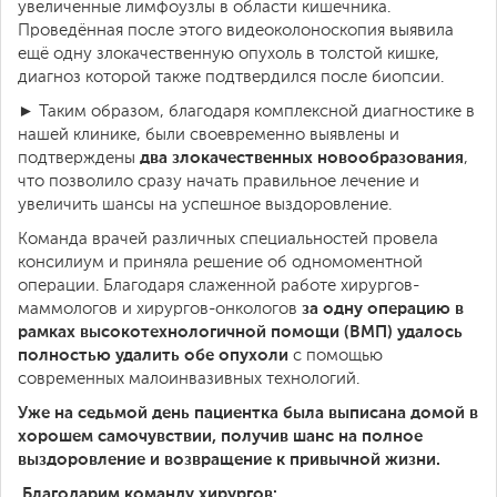
увеличенные лимфоузлы в области кишечника.
Проведённая после этого видеоколоноскопия выявила
ещё одну злокачественную опухоль в толстой кишке,
диагноз которой также подтвердился после биопсии.
► Таким образом, благодаря комплексной диагностике в
нашей клинике, были своевременно выявлены и
два злокачественных новообразования
подтверждены
,
что позволило сразу начать правильное лечение и
увеличить шансы на успешное выздоровление.
Команда врачей различных специальностей провела
консилиум и приняла решение об одномоментной
операции. Благодаря слаженной работе хирургов-
за одну операцию в
маммологов и хирургов-онкологов
рамках высокотехнологичной помощи (ВМП) удалось
полностью удалить обе опухоли
с помощью
современных малоинвазивных технологий.
Уже на седьмой день пациентка была выписана домой в
хорошем самочувствии, получив шанс на полное
выздоровление и возвращение к привычной жизни.
Благодарим команду хирургов: