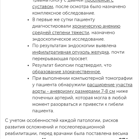
травматологу с давней
проблемой с
суставом
, после осмотра было назначено
комплексное обследование.
В первые же сутки пациенту
диагностировали
хроническую анемию
средней степени тяжести
, назначено
эндоскопическое исследование.
По результатам эндоскопии выявлена
инфильтративная опухоль желудка
, почти
перекрывающая просвет.
Результат биопсии подтвердил, что
образование злокачественное.
При выполнении компьютерной томографии
у пациента обнаружили
расширение участка
аорты - аневризму размерами 7-8 см
ниже
почечных артерий, которая могла в любой
момент разорваться и привести к гибели
пациента.
С учетом особенностей каждой патологии, рисков
развития осложнений и послеоперационной
реабилитации, перед врачами была поставлена весьма