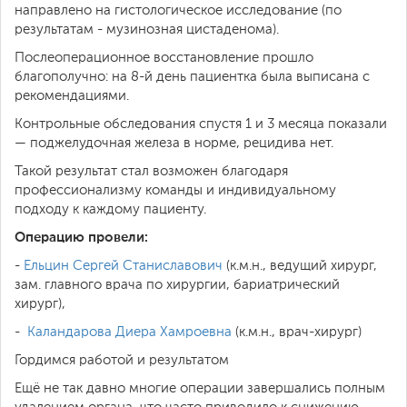
направлено на гистологическое исследование (по
результатам - музинозная цистаденома).
Послеоперационное восстановление прошло
благополучно: на 8-й день пациентка была выписана с
рекомендациями.
Контрольные обследования спустя 1 и 3 месяца показали
— поджелудочная железа в норме, рецидива нет.
Такой результат стал возможен благодаря
профессионализму команды и индивидуальному
подходу к каждому пациенту.
Операцию провели:
-
Ельцин Сергей Станиславович
(к.м.н., ведущий хирург,
зам. главного врача по хирургии, бариатрический
хирург),
-
Каландарова Диера Хамроевна
(к.м.н., врач-хирург)
Гордимся работой и результатом
Ещё не так давно многие операции завершались полным