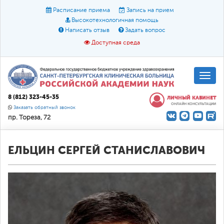
Расписание приема
Запись на прием
Высокотехнологичная помощь
Написать отзыв
Задать вопрос
Доступная среда
A
A
Размер шрифта:
A
8 (812) 323-45-35
ЛИЧНЫЙ КАБИНЕТ
ОНЛАЙН КОНСУЛЬТАЦИИ
Цвет:
A
A
A
Заказать обратный звонок
пр. Тореза, 72
Текст:
Кириллица
Брайль
Звук
О доступной среде
ЕЛЬЦИН СЕРГЕЙ СТАНИСЛАВОВИЧ