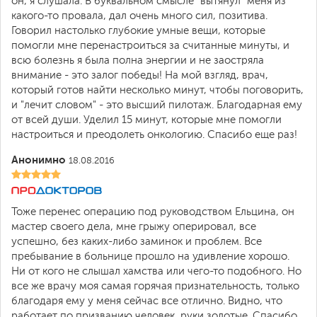
он, я слушала. В буквальном смысле "вытянул" меня из
какого-то провала, дал очень много сил, позитива.
Говорил настолько глубокие умные вещи, которые
помогли мне перенастроиться за считанные минуты, и
всю болезнь я была полна энергии и не заостряла
внимание - это залог победы! На мой взгляд, врач,
который готов найти несколько минут, чтобы поговорить,
и "лечит словом" - это высший пилотаж. Благодарная ему
от всей души. Уделил 15 минут, которые мне помогли
настроиться и преодолеть онкологию. Спасибо еще раз!
Анонимно
18.08.2016
Тоже перенес операцию под руководством Ельцина, он
мастер своего дела, мне грыжу оперировал, все
успешно, без каких-либо заминок и проблем. Все
пребывание в больнице прошло на удивление хорошо.
Ни от кого не слышал хамства или чего-то подобного. Но
все же врачу моя самая горячая признательность, только
благодаря ему у меня сейчас все отлично. Видно, что
работает по призванию человек, руки золотые. Спасибо