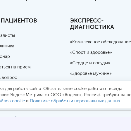
 ПАЦИЕНТОВ
ЭКСПРЕСС-
ДИАГНОСТИКА
алисты
«Комплексное обследование
линика
«Спорт и здоровье»
онар
«Сердце и сосуды»
аться на прием
«Здоровье мужчин»
ь вопрос
«Женское здоровье»
чная оферта
а для работы сайта. Обязательные cookie работают всегда.
«Избыточный вес»
рвис Яндекс.Метрика от ООО «Яндекс», Россия), требуют ваше
йлов cookie
и
Политике обработки персональных данных
.
РАН
Безопасная работа через
Все це
2
SSL-соединение