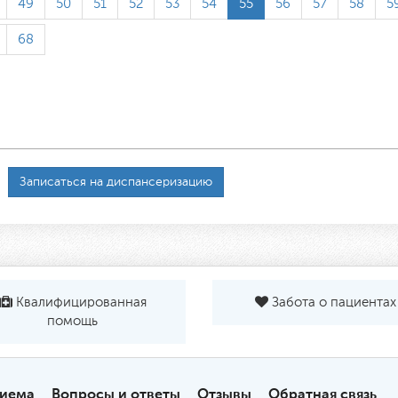
49
50
51
52
53
54
55
56
57
58
5
68
Записаться на диспансеризацию
Квалифицированная
Забота о пациентах
помощь
риема
Вопросы и ответы
Отзывы
Обратная связь