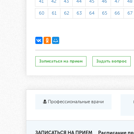
41
42
43
44
45
46
47
48
60
61
62
63
64
65
66
67
Записаться на прием
Задать вопрос
Профессиональные врачи
ЗАПИСАТЬСЯ НА ПРИЕМ
Расписание п