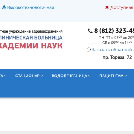
Высокотехнологичная
Доступная
8 (812) 323-
A
A
азмер шрифта:
A
Цвет:
A
A
A
00
0
ПН-ПТ с 08
до 20
00
00
СБ с 09
до 14
Текст:
Кириллица
Брайль
Звук
Заказать обратный 
пр. Тореза, 72
О доступной среде
КА
СТАЦИОНАР
ВОДОЛЕЧЕБНИЦА
ПАЦИЕНТАМ