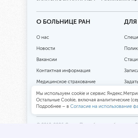
О БОЛЬНИЦЕ РАН
ДЛЯ
О нас
Специ
Новости
Полик
Вакансии
Стаци
Контактная информация
Запис
Медицинское страхование
Задат
Цены и услуги
Публи
Мы используем cookie и сервис Яндекс.Метрик
Остальные Сookie, включая аналитические (се
Контролирующие организации
Подробнее – в
Согласие на использование фа
© 2010-2026 Санкт-Петербургская больница 
194017, Россия, Санкт-Петербург, пр. Тореза 7