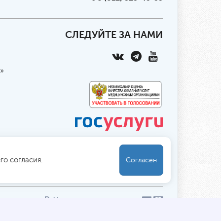
СЛЕДУЙТЕ ЗА НАМИ
»
го согласия.
Согласен
ны
указаны
в
. Мы принимаем к оплате:
Обработка персональных данных
/
Файлы cookies