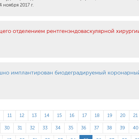
4 ноября 2017 г.
щего отделением рентгенэндоваскулярной хирурги
ешно имплантирован биодеградируемый коронарны
11
12
13
14
15
16
17
18
19
20
21
30
31
32
33
34
35
36
37
38
39
40