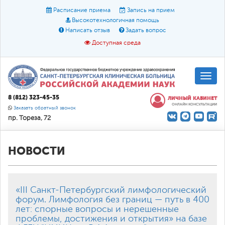
Расписание приема
Запись на прием
Высокотехнологичная помощь
Написать отзыв
Задать вопрос
Доступная среда
A
A
Размер шрифта:
A
8 (812) 323-45-35
ЛИЧНЫЙ КАБИНЕТ
ОНЛАЙН КОНСУЛЬТАЦИИ
Цвет:
A
A
A
Заказать обратный звонок
пр. Тореза, 72
Текст:
Кириллица
Брайль
Звук
О доступной среде
НОВОСТИ
«III Санкт-Петербургский лимфологический
форум. Лимфология без границ — путь в 400
лет: спорные вопросы и нерешенные
проблемы, достижения и открытия» на базе