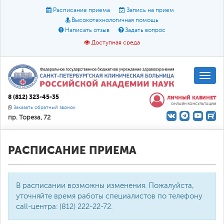
Расписание приема
Запись на прием
Высокотехнологичная помощь
Написать отзыв
Задать вопрос
Доступная среда
A
A
Размер шрифта:
A
8 (812) 323-45-35
ЛИЧНЫЙ КАБИНЕТ
ОНЛАЙН КОНСУЛЬТАЦИИ
Цвет:
A
A
A
Заказать обратный звонок
пр. Тореза, 72
Текст:
Кириллица
Брайль
Звук
О доступной среде
РАСПИСАНИЕ ПРИЕМА
В расписании возможны изменения. Пожалуйста,
уточняйте время работы специалистов по телефону
call-центра: (812) 222-22-72.