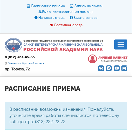
Расписание приема
Запись на прием
Высокотехнологичная помощь
Написать отзыв
Задать вопрос
Доступная среда
A
A
Размер шрифта:
A
8 (812) 323-45-35
ЛИЧНЫЙ КАБИНЕТ
ОНЛАЙН КОНСУЛЬТАЦИИ
Цвет:
A
A
A
Заказать обратный звонок
пр. Тореза, 72
Текст:
Кириллица
Брайль
Звук
О доступной среде
РАСПИСАНИЕ ПРИЕМА
В расписании возможны изменения. Пожалуйста,
уточняйте время работы специалистов по телефону
call-центра: (812) 222-22-72.