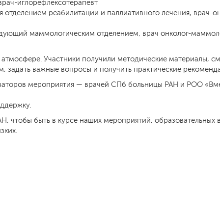
врач-иглорефлексотерапевт
я отделением реабилитации и паллиативного лечения, врач-о
едующий маммологическим отделением, врач онколог-маммол
атмосфере. Участники получили методические материалы, с
м, задать важные вопросы и получить практические рекоменд
низаторов мероприятия — врачей СПб больницы РАН и РОО «Вм
оддержку.
Н, чтобы быть в курсе наших мероприятий, образовательных 
зких.