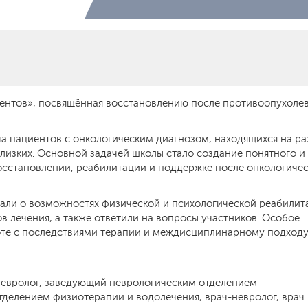
ентов», посвящённая восстановлению после противоопухоле
еча пациентов с онкологическим диагнозом, находящихся на р
 близких. Основной задачей школы стало создание понятного и
восстановлении, реабилитации и поддержке после онкологиче
али о возможностях физической и психологической реабилит
 лечения, а также ответили на вопросы участников. Особое
оте с последствиями терапии и междисциплинарному подходу
невролог, заведующий неврологическим отделением
тделением физиотерапии и водолечения, врач-невролог, врач