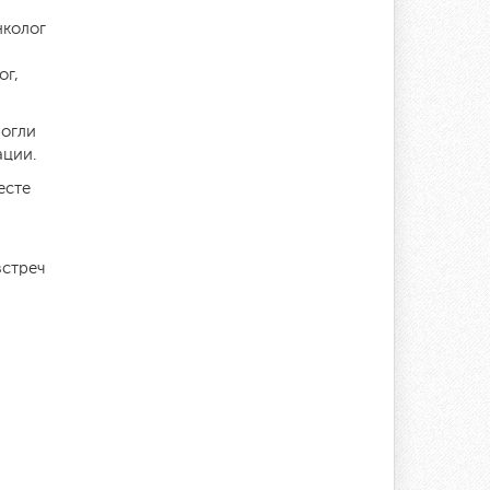
нколог
ог,
могли
ации.
есте
встреч