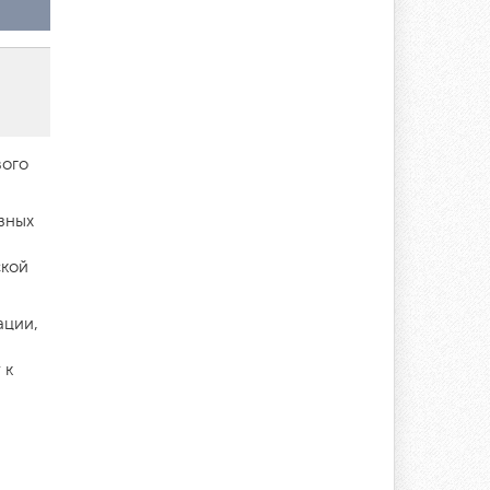
вого
азных
ской
ации,
 к