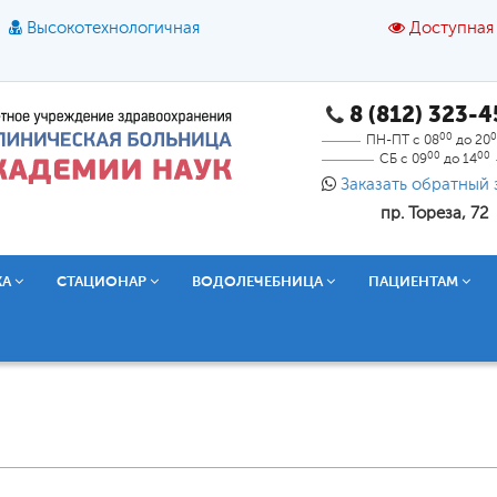
Высокотехнологичная
Доступная
8 (812) 323-
A
A
азмер шрифта:
A
Цвет:
A
A
A
00
0
ПН-ПТ с 08
до 20
00
00
СБ с 09
до 14
Текст:
Кириллица
Брайль
Звук
Заказать обратный 
пр. Тореза, 72
О доступной среде
КА
СТАЦИОНАР
ВОДОЛЕЧЕБНИЦА
ПАЦИЕНТАМ