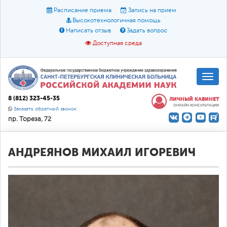
Расписание приема
Запись на прием
Высокотехнологичная помощь
Написать отзыв
Задать вопрос
Доступная среда
A
A
Размер шрифта:
A
8 (812) 323-45-35
ЛИЧНЫЙ КАБИНЕТ
ОНЛАЙН КОНСУЛЬТАЦИИ
Цвет:
A
A
A
Заказать обратный звонок
пр. Тореза, 72
Текст:
Кириллица
Брайль
Звук
О доступной среде
АНДРЕЯНОВ МИХАИЛ ИГОРЕВИЧ