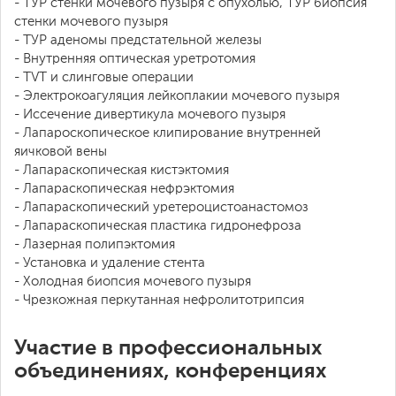
- ТУР стенки мочевого пузыря с опухолью, ТУР биопсия
стенки мочевого пузыря
- ТУР аденомы предстательной железы
- Внутренняя оптическая уретротомия
- TVT и слинговые операции
- Электрокоагуляция лейкоплакии мочевого пузыря
- Иссечение дивертикула мочевого пузыря
- Лапароскопическое клипирование внутренней
яичковой вены
- Лапараскопическая кистэктомия
- Лапараскопическая нефрэктомия
- Лапараскопический уретероцистоанастомоз
- Лапараскопическая пластика гидронефроза
- Лазерная полипэктомия
- Установка и удаление стента
- Холодная биопсия мочевого пузыря
- Чрезкожная перкутанная нефролитотрипсия
Участие в профессиональных
объединениях, конференциях