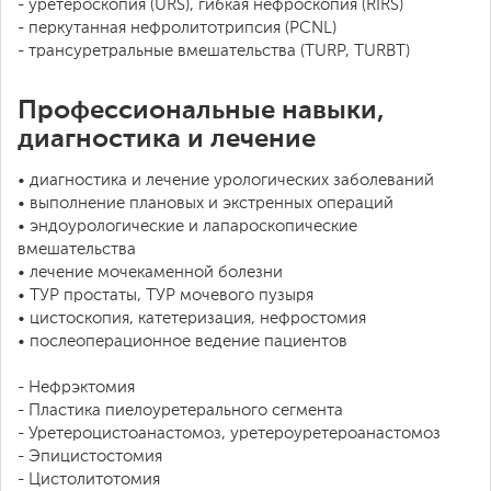
- уретероскопия (URS), гибкая нефроскопия (RIRS)
- перкутанная нефролитотрипсия (PCNL)
- трансуретральные вмешательства (TURP, TURBT)
Профессиональные навыки,
диагностика и лечение
• диагностика и лечение урологических заболеваний
• выполнение плановых и экстренных операций
• эндоурологические и лапароскопические
вмешательства
• лечение мочекаменной болезни
• ТУР простаты, ТУР мочевого пузыря
• цистоскопия, катетеризация, нефростомия
• послеоперационное ведение пациентов
- Нефрэктомия
- Пластика пиелоуретерального сегмента
- Уретероцистоанастомоз, уретероуретероанастомоз
- Эпицистостомия
- Цистолитотомия