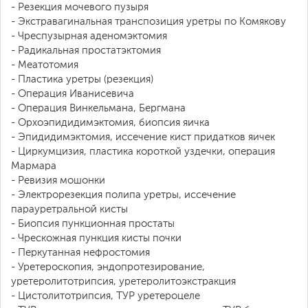
- Резекция мочевого пузыря
- Экстравагинальная транспозиция уретры по Комякову
- Чреспузырная аденомэктомия
- Радикальная простатэктомия
- Меатотомия
- Пластика уретры (резекция)
- Операция Иванисевича
- Операция Винкельмана, Бергмана
- Орхоэпидидимэктомия, биопсия яичка
- Эпидидимэктомия, иссечение кист придатков яичек
- Циркумцизия, пластика короткой уздечки, операция
Мармара
- Ревизия мошонки
- Электрорезекция полипа уретры, иссечение
парауретральной кисты
- Биопсия пункционная простаты
- Чрескожная пункция кисты почки
- Перкутанная нефростомия
- Уретероскопия, эндопротезирование,
уретеролитотрипсия, уретеролитоэкстракция
- Цистолитотрипсия, ТУР уретероцеле