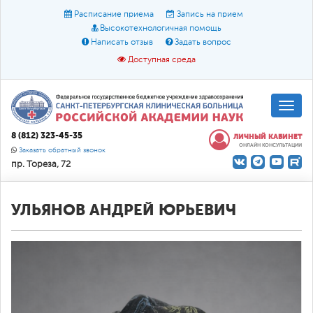
Расписание приема
Запись на прием
Высокотехнологичная помощь
Написать отзыв
Задать вопрос
Доступная среда
A
A
Размер шрифта:
A
8 (812) 323-45-35
ЛИЧНЫЙ КАБИНЕТ
ОНЛАЙН КОНСУЛЬТАЦИИ
Цвет:
A
A
A
Заказать обратный звонок
пр. Тореза, 72
Текст:
Кириллица
Брайль
Звук
О доступной среде
УЛЬЯНОВ АНДРЕЙ ЮРЬЕВИЧ