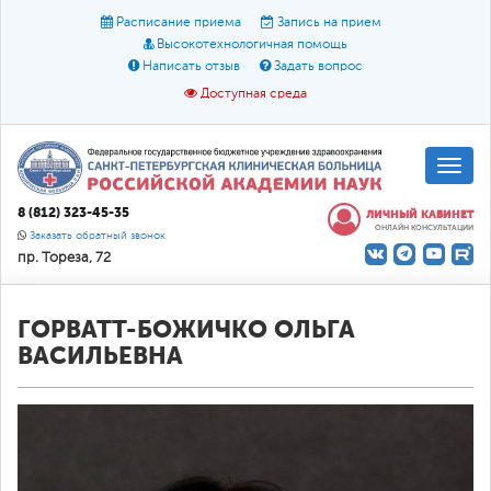
Расписание приема
Запись на прием
Высокотехнологичная помощь
Написать отзыв
Задать вопрос
Доступная среда
A
A
Размер шрифта:
A
8 (812) 323-45-35
ЛИЧНЫЙ КАБИНЕТ
ОНЛАЙН КОНСУЛЬТАЦИИ
Цвет:
A
A
A
Заказать обратный звонок
пр. Тореза, 72
Текст:
Кириллица
Брайль
Звук
О доступной среде
ГОРВАТТ-БОЖИЧКО ОЛЬГА
ВАСИЛЬЕВНА