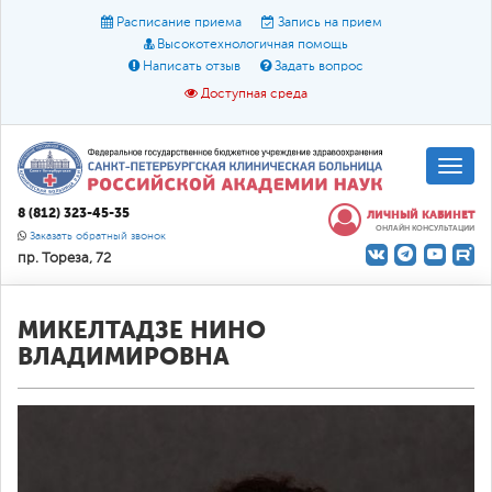
Расписание приема
Запись на прием
Высокотехнологичная помощь
Написать отзыв
Задать вопрос
Доступная среда
A
A
Размер шрифта:
A
8 (812) 323-45-35
ЛИЧНЫЙ КАБИНЕТ
ОНЛАЙН КОНСУЛЬТАЦИИ
Цвет:
A
A
A
Заказать обратный звонок
пр. Тореза, 72
Текст:
Кириллица
Брайль
Звук
О доступной среде
МИКЕЛТАДЗЕ НИНО
ВЛАДИМИРОВНА