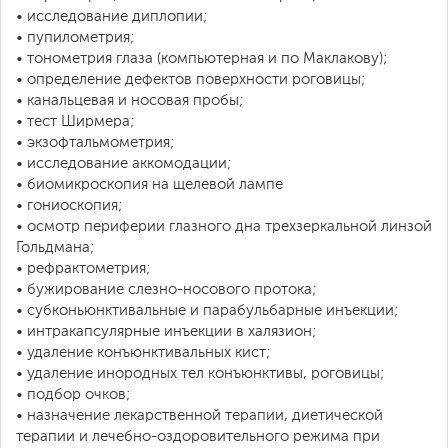
• исследование диплопии;
• пупилометрия;
• тонометрия глаза (компьютерная и по Маклакову);
• определение дефектов поверхности роговицы;
• канальцевая и носовая пробы;
• тест Ширмера;
• экзофтальмометрия;
• исследование аккомодации;
• биомикроскопия на щелевой лампе
• гониоскопия;
• осмотр периферии глазного дна трехзеркальной линзой
Гольдмана;
• рефрактометрия;
• бужирование слезно-носового протока;
• субконьюнктивальные и парабульбарные инъекции;
• интракапсулярные инъекции в халязион;
• удаление конъюнктивальных кист;
• удаление инородных тел конъюнктивы, роговицы;
• подбор очков;
• назначение лекарственной терапии, диетической
терапии и лечебно-оздоровительного режима при