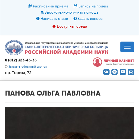
Расписание приема
Запись на прием
Высокотехнологичная помощь
Написать отзыв
Задать вопрос
Доступная среда
A
A
Размер шрифта:
A
8 (812) 323-45-35
ЛИЧНЫЙ КАБИНЕТ
ОНЛАЙН КОНСУЛЬТАЦИИ
Цвет:
A
A
A
Заказать обратный звонок
пр. Тореза, 72
Текст:
Кириллица
Брайль
Звук
О доступной среде
ПАНОВА ОЛЬГА ПАВЛОВНА