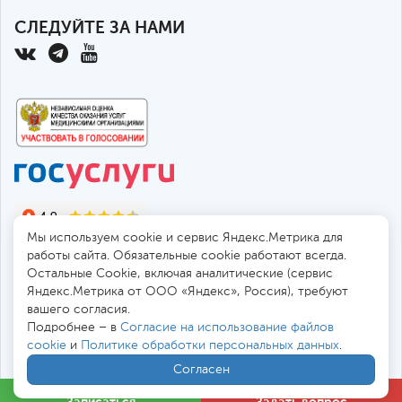
СЛЕДУЙТЕ ЗА НАМИ
Мы используем cookie и сервис Яндекс.Метрика для
работы сайта. Обязательные cookie работают всегда.
Остальные Сookie, включая аналитические (сервис
Яндекс.Метрика от ООО «Яндекс», Россия), требуют
© 2010-2026 Санкт-Петербургская больница РАН
вашего согласия.
194017, Россия, Санкт-Петербург, пр. Тореза 72
Подробнее – в
Согласие на использование файлов
cookie
и
Политике обработки персональных данных
.
Безопасная работа через
SSL-соединение
Согласен
Все цены
в
. Мы принимаем к оплате:
Записаться
Задать вопрос