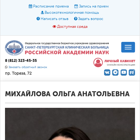
Расписание приема
Запись на прием
Высокотехнологичная помощь
Написать отзыв
Задать вопрос
Доступная среда
A
A
Размер шрифта:
A
8 (812) 323-45-35
ЛИЧНЫЙ КАБИНЕТ
ОНЛАЙН КОНСУЛЬТАЦИИ
Цвет:
A
A
A
Заказать обратный звонок
пр. Тореза, 72
Текст:
Кириллица
Брайль
Звук
О доступной среде
МИХАЙЛОВА ОЛЬГА АНАТОЛЬЕВНА