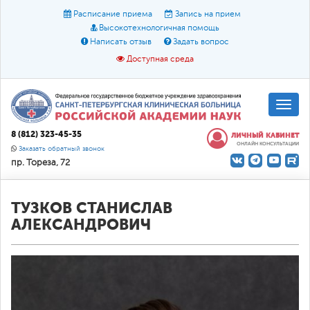
Расписание приема
Запись на прием
Высокотехнологичная помощь
Написать отзыв
Задать вопрос
Доступная среда
A
A
Размер шрифта:
A
8 (812) 323-45-35
ЛИЧНЫЙ КАБИНЕТ
ОНЛАЙН КОНСУЛЬТАЦИИ
Цвет:
A
A
A
Заказать обратный звонок
пр. Тореза, 72
Текст:
Кириллица
Брайль
Звук
О доступной среде
ТУЗКОВ СТАНИСЛАВ
АЛЕКСАНДРОВИЧ