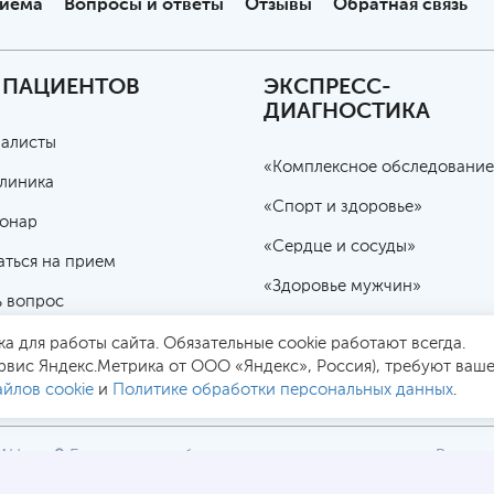
риема
Вопросы и ответы
Отзывы
Обратная связь
 ПАЦИЕНТОВ
ЭКСПРЕСС-
ДИАГНОСТИКА
алисты
«Комплексное обследование
линика
«Спорт и здоровье»
онар
«Сердце и сосуды»
аться на прием
«Здоровье мужчин»
ь вопрос
«Женское здоровье»
чная оферта
а для работы сайта. Обязательные cookie работают всегда.
«Избыточный вес»
рвис Яндекс.Метрика от ООО «Яндекс», Россия), требуют ваше
йлов cookie
и
Политике обработки персональных данных
.
РАН
Безопасная работа через
Все це
2
SSL-соединение