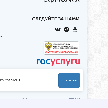
8 (812) 323-45-35
СЛЕДУЙТЕ ЗА НАМИ
»
го согласия.
Согласен
ны
указаны
в
. Мы принимаем к оплате:
Обработка персональных данных
/
Файлы cookies