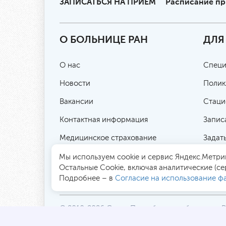
ЗАПИСАТЬСЯ НА ПРИЕМ
Расписание п
О БОЛЬНИЦЕ РАН
ДЛЯ
О нас
Специ
Новости
Полик
Вакансии
Стаци
Контактная информация
Запис
Медицинское страхование
Задат
Цены и услуги
Публи
Мы используем cookie и сервис Яндекс.Метрик
Остальные Сookie, включая аналитические (се
Контролирующие организации
Подробнее – в
Согласие на использование фа
© 2010-2026 Санкт-Петербургская больница 
194017, Россия, Санкт-Петербург, пр. Тореза 7