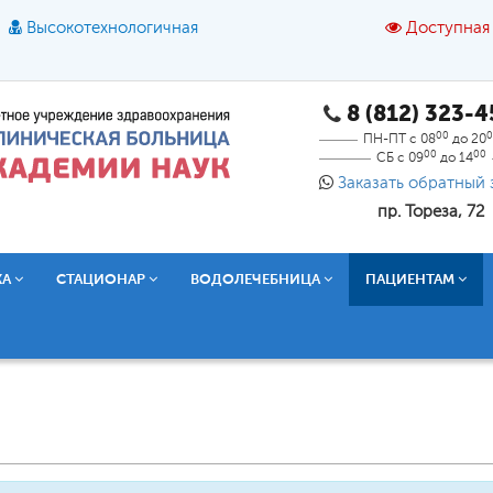
Высокотехнологичная
Доступная
8 (812) 323-
A
A
азмер шрифта:
A
Цвет:
A
A
A
00
0
ПН-ПТ с 08
до 20
00
00
СБ с 09
до 14
Текст:
Кириллица
Брайль
Звук
Заказать обратный 
пр. Тореза, 72
О доступной среде
КА
СТАЦИОНАР
ВОДОЛЕЧЕБНИЦА
ПАЦИЕНТАМ