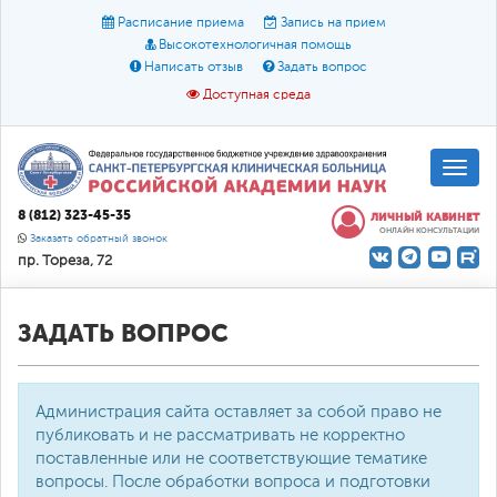
Расписание приема
Запись на прием
Высокотехнологичная помощь
Написать отзыв
Задать вопрос
Доступная среда
A
A
Размер шрифта:
A
8 (812) 323-45-35
ЛИЧНЫЙ КАБИНЕТ
ОНЛАЙН КОНСУЛЬТАЦИИ
Цвет:
A
A
A
Заказать обратный звонок
пр. Тореза, 72
Текст:
Кириллица
Брайль
Звук
О доступной среде
ЗАДАТЬ ВОПРОС
Администрация сайта оставляет за собой право не
публиковать и не рассматривать не корректно
поставленные или не соответствующие тематике
вопросы. После обработки вопроса и подготовки