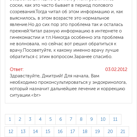
соски, как это часто бывает в период полового
созревания.Тогда читал об этом информацию и, как
выяснилось, в этом возрасте это нормальное
явление.Но до сих пор это проблема так и осталась
прежней.Читал разную информацию в интернете о
гинекомастии и т.п.Никогда особенно эта проблема
не волновала, но сейчас вот решил обратиться к
врачу.Посоветуйте, к какому именно врачу лучше
обратиться с этим вопросом.Заранее спасибо.
Ответ:
03.02.2012
Здравствуйте, Дмитрий! Для начала, Вам
необходимо проконсультироваться у эндокринолога,
который назначит дальнейшее лечение и коррекцию
ситуации.<br>
1
2
3
4
5
6
7
8
9
10
11
12
13
14
15
16
17
18
19
20
21