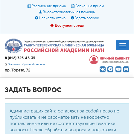
Расписание приема
Запись на прием
Высокотехнологичная помощь
Написать отзыв
Задать вопрос
Доступная среда
A
A
Размер шрифта:
A
8 (812) 323-45-35
ЛИЧНЫЙ КАБИНЕТ
ОНЛАЙН КОНСУЛЬТАЦИИ
Цвет:
A
A
A
Заказать обратный звонок
пр. Тореза, 72
Текст:
Кириллица
Брайль
Звук
О доступной среде
ЗАДАТЬ ВОПРОС
Администрация сайта оставляет за собой право не
публиковать и не рассматривать не корректно
поставленные или не соответствующие тематике
вопросы. После обработки вопроса и подготовки