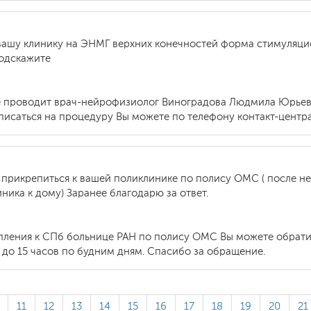
ашу клинику на ЭНМГ верхних конечностей форма стимуляцион
подскажите
е проводит врач-нейрофизиолог Виноградова Людмила Юрье
писаться на процедуру Вы можете по телефону контакт-центра
 прикрепиться к вашей поликлинике по полису ОМС ( после не
ника к дому) Заранее благодарю за ответ.
епления к СПб больнице РАН по полису ОМС Вы можете обрат
 до 15 часов по будним дням. Спасибо за обращение.
11
12
13
14
15
16
17
18
19
20
21