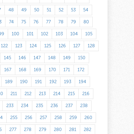
7
48
49
50
51
52
53
54
3
74
75
76
77
78
79
80
99
100
101
102
103
104
105
122
123
124
125
126
127
128
145
146
147
148
149
150
167
168
169
170
171
172
189
190
191
192
193
194
10
211
212
213
214
215
216
233
234
235
236
237
238
54
255
256
257
258
259
260
6
277
278
279
280
281
282