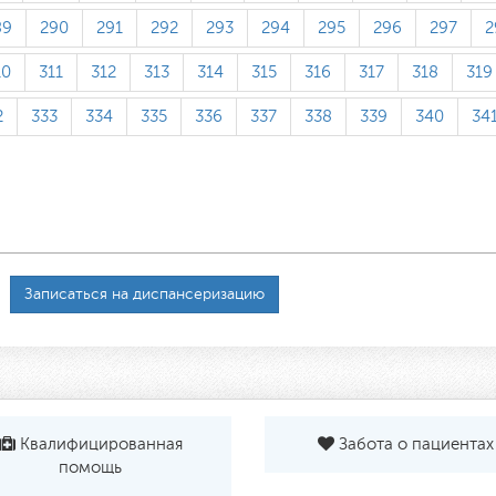
89
290
291
292
293
294
295
296
297
2
10
311
312
313
314
315
316
317
318
319
2
333
334
335
336
337
338
339
340
34
Записаться на диспансеризацию
Квалифицированная
Забота о пациентах
помощь