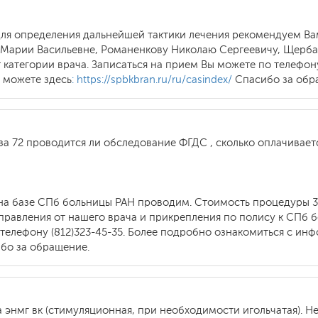
для определения дальнейшей тактики лечения рекомендуем Вам
 Марии Васильевне, Романенкову Николаю Сергеевичу, Щерба
т категории врача. Записаться на прием Вы можете по телефону
 можете здесь
: https://spbkbran.ru/ru/casindex/
Спасибо за обр
за 72 проводится ли обследование ФГДС , сколько оплачиваетс
на базе СПб больницы РАН проводим. Стоимость процедуры 3
равления от нашего врача и прикрепления по полису к СПб б
 телефону (812)323-45-35. Более подробно ознакомиться с и
бо за обращение.
а энмг вк (стимуляционная, при необходимости игольчатая). Не