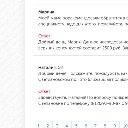
Марина
Моей маме порекомендовали обратится в в
специалисту надо для этого, пожалуйста, 
Ответ:
Добрый день, Мария! Данное исследовани
верхних конечностей составит 2500 руб. За
Наталия
, 58
Добрый день! Подскажите, пожалуйста, как
Светлановском пр,, это ближайшая поликли
Ответ:
Здравствуйте, Наталия! По вопросу прикр
Степановне по телефону (812)292-90-87 с 9
1
2
3
4
5
6
7
8
9
10