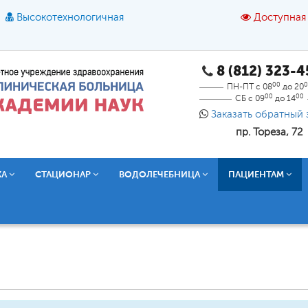
Высокотехнологичная
Доступная
8 (812) 323-
A
A
азмер шрифта:
A
Цвет:
A
A
A
00
0
ПН-ПТ с 08
до 20
00
00
СБ с 09
до 14
Текст:
Кириллица
Брайль
Звук
Заказать обратный 
пр. Тореза, 72
О доступной среде
КА
СТАЦИОНАР
ВОДОЛЕЧЕБНИЦА
ПАЦИЕНТАМ