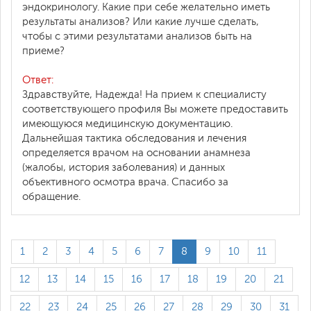
эндокринологу. Какие при себе желательно иметь
результаты анализов? Или какие лучше сделать,
чтобы с этими результатами анализов быть на
приеме?
Ответ:
Здравствуйте, Надежда! На прием к специалисту
соответствующего профиля Вы можете предоставить
имеющуюся медицинскую документацию.
Дальнейшая тактика обследования и лечения
определяется врачом на основании анамнеза
(жалобы, история заболевания) и данных
объективного осмотра врача. Спасибо за
обращение.
1
2
3
4
5
6
7
8
9
10
11
12
13
14
15
16
17
18
19
20
21
22
23
24
25
26
27
28
29
30
31