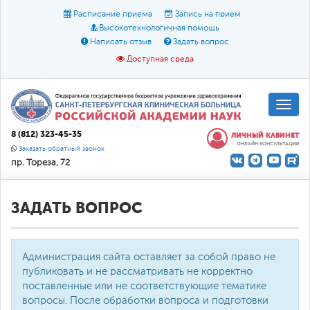
Расписание приема
Запись на прием
Высокотехнологичная помощь
Написать отзыв
Задать вопрос
Доступная среда
A
A
Размер шрифта:
A
8 (812) 323-45-35
ЛИЧНЫЙ КАБИНЕТ
ОНЛАЙН КОНСУЛЬТАЦИИ
Цвет:
A
A
A
Заказать обратный звонок
пр. Тореза, 72
Текст:
Кириллица
Брайль
Звук
О доступной среде
ЗАДАТЬ ВОПРОС
Администрация сайта оставляет за собой право не
публиковать и не рассматривать не корректно
поставленные или не соответствующие тематике
вопросы. После обработки вопроса и подготовки