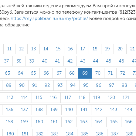
 дальнейшей тактики ведения рекомендуем Вам пройти консул
0руб. Записаться можно по телефону контакт-центра (812)323
здесь
https://my.spbkbran.ru/ru/my/profile/
Более подробно озна
за обращение.
11
12
13
14
15
16
17
18
19
20
21
37
38
39
40
41
42
43
44
45
46
4
63
64
65
66
67
68
69
70
71
72
7
89
90
91
92
93
94
95
96
97
98
113
114
115
116
117
118
119
120
121
136
137
138
139
140
141
142
143
144
158
159
160
161
162
163
164
165
166
180
181
182
183
184
185
186
187
188