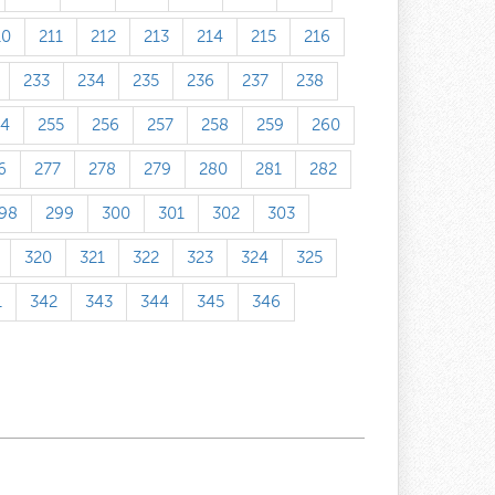
10
211
212
213
214
215
216
233
234
235
236
237
238
54
255
256
257
258
259
260
6
277
278
279
280
281
282
98
299
300
301
302
303
320
321
322
323
324
325
1
342
343
344
345
346