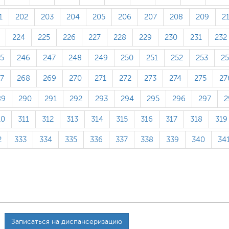
1
202
203
204
205
206
207
208
209
2
224
225
226
227
228
229
230
231
232
5
246
247
248
249
250
251
252
253
2
7
268
269
270
271
272
273
274
275
27
89
290
291
292
293
294
295
296
297
2
10
311
312
313
314
315
316
317
318
319
2
333
334
335
336
337
338
339
340
34
Записаться на диспансеризацию