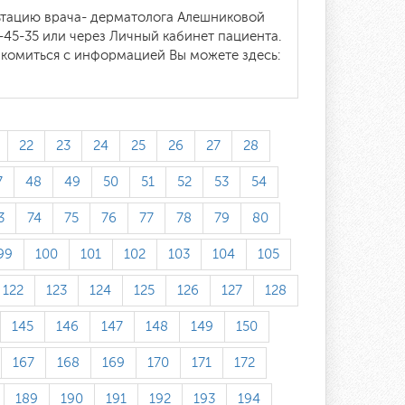
ьтацию врача- дерматолога Алешниковой
-45-35 или через Личный кабинет пациента.
комиться с информацией Вы можете здесь:
22
23
24
25
26
27
28
7
48
49
50
51
52
53
54
3
74
75
76
77
78
79
80
99
100
101
102
103
104
105
122
123
124
125
126
127
128
145
146
147
148
149
150
167
168
169
170
171
172
189
190
191
192
193
194