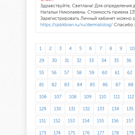
Здравствуйте, Светлана! Для определения
Натальи Николаевны. Стоимость приема 135
Зарегистрировать Личный кабинет можно 
https://spbkbran.ru/ru/dermatolog/
Спасибо 
1
2
3
4
5
6
7
8
9
10
29
30
31
32
33
34
35
36
55
56
57
58
59
60
61
62
81
82
83
84
85
86
87
88
106
107
108
109
110
111
112
129
130
131
132
133
134
135
151
152
153
154
155
156
157
173
174
175
176
177
178
179