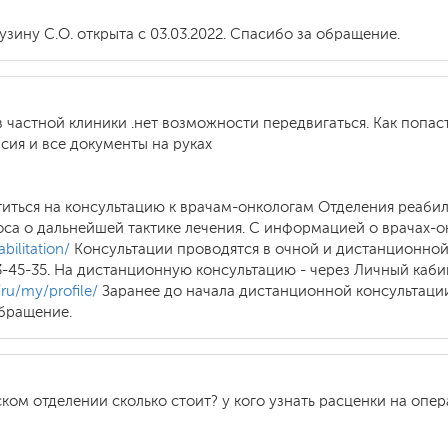
узину С.О. открыта с 03.03.2022. Спасибо за обращение.
 частной клиники .нет возможности передвигаться. Как попас
ия и все документы на руках
иться на консультацию к врачам-онкологам Отделения реабил
оса о дальнейшей тактике лечения. С информацией о врачах-
bilitation/
Консультации проводятся в очной и дистанционной
3-45-35. На дистанционную консультацию - через Личный каб
/ru/my/profile/
Заранее до начала дистанционной консультац
бращение.
ом отделении сколько стоит? у кого узнать расценки на опер