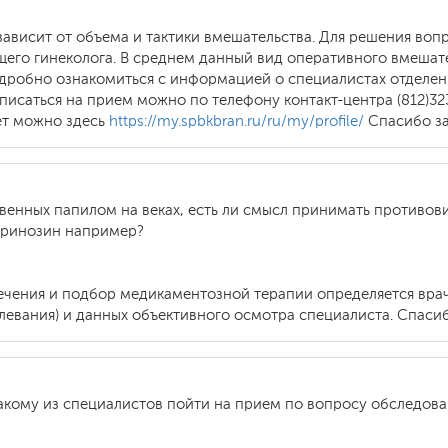
зависит от объема и тактики вмешательства. Для решения воп
его гинеколога. В среднем данный вид оперативного вмешате
дробно ознакомиться с информацией о специалистах отделени
писаться на прием можно по телефону контакт-центра (812)32
ет можно здесь
https://my.spbkbran.ru/ru/my/profile/
Спасибо за
твенных папилом на веках, есть ли смысл принимать противо
принозин например?
 лечения и подбор медикаментозной терапии определяется вр
левания) и данных объективного осмотра специалиста. Спаси
какому из специалистов пойти на прием по вопросу обследов