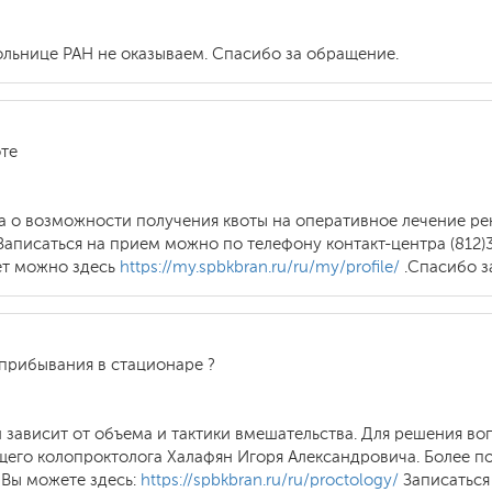
ольнице РАН не оказываем. Спасибо за обращение.
оте
а о возможности получения квоты на оперативное лечение р
аписаться на прием можно по телефону контакт-центра (812)3
ет можно здесь
https://my.spbkbran.ru/ru/my/profile/
.Спасибо з
прибывания в стационаре ?
зависит от объема и тактики вмешательства. Для решения во
его колопроктолога Халафян Игоря Александровича. Более п
 Вы можете здесь:
https://spbkbran.ru/ru/proctology/
Записаться