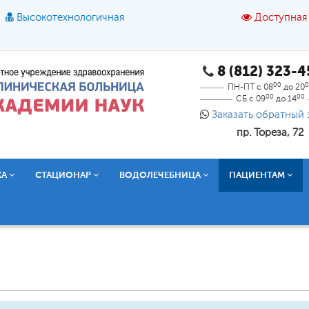
Высокотехнологичная
Доступная
8 (812) 323-
A
A
азмер шрифта:
A
Цвет:
A
A
A
00
0
ПН-ПТ с 08
до 20
00
00
СБ с 09
до 14
Текст:
Кириллица
Брайль
Звук
Заказать обратный 
пр. Тореза, 72
О доступной среде
КА
СТАЦИОНАР
ВОДОЛЕЧЕБНИЦА
ПАЦИЕНТАМ