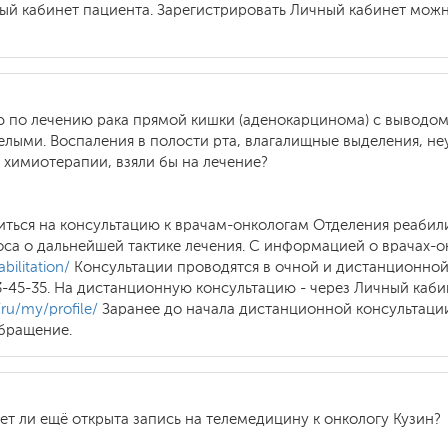
чный кабинет пациента. Зарегистрировать Личный кабинет мож
ю по лечению рака прямой кишки (аденокарцинома) с выводом
елыми. Воспаления в полости рта, влагалищные выделения, н
 химиотерапии, взяли бы на лечение?
иться на консультацию к врачам-онкологам Отделения реабил
оса о дальнейшей тактике лечения. С информацией о врачах-
bilitation/
Консультации проводятся в очной и дистанционной
3-45-35. На дистанционную консультацию - через Личный каб
/ru/my/profile/
Заранее до начала дистанционной консультац
бращение.
ет ли ещё открыта запись на телемедицину к онкологу Кузин?